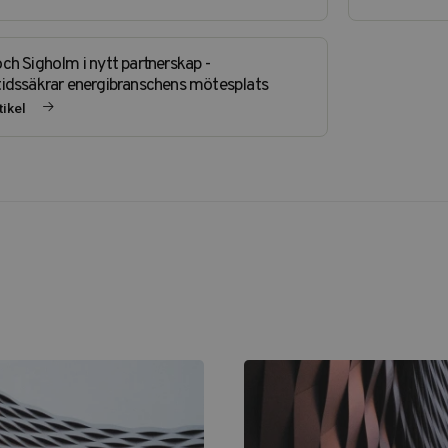
ch Sigholm i nytt partnerskap -
idssäkrar energibranschens mötesplats
tikel