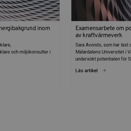
energibakgrund inom
Examensarbete om pot
av kraftvärmeverk
klare,
Sara Avonds, som har läst
lare och miljökonsulter i
Mälardalens Universitet i V
undersökt potentialen för 
Läs artikel