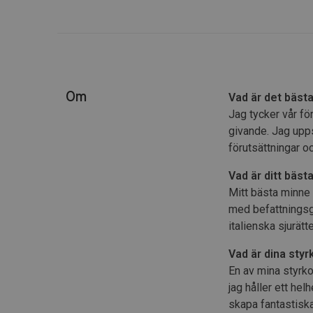
Om
Vad är det bäst
Jag tycker vår fö
givande. Jag upps
förutsättningar oc
Vad är ditt bäs
Mitt bästa minne
med befattningsgr
italienska sjurät
Vad är dina sty
En av mina styrkor
jag håller ett he
skapa fantastiska