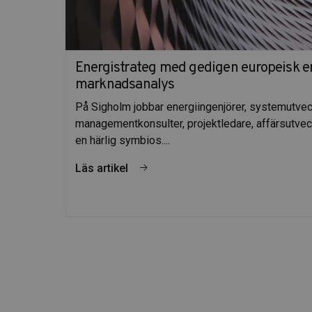
Energistrateg med gedigen europeisk 
marknadsanalys
På Sigholm jobbar energiingenjörer, systemutvec
managementkonsulter, projektledare, affärsutveck
en härlig symbios....
Läs artikel