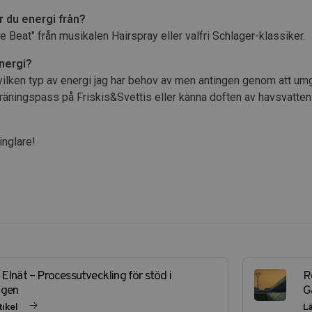
r du energi från?
e Beat" från musikalen Hairspray eller valfri Schlager-klassiker.
energi?
 vilken typ av energi jag har behov av men antingen genom att u
träningspass på Friskis&Svettis eller känna doften av havsvatten
inglare!
 Elnät – Processutveckling för stöd i
R
agen
G
tikel
Lä