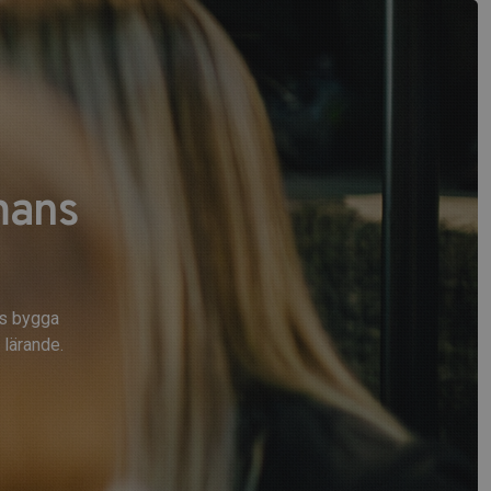
mans
ns bygga
lärande.