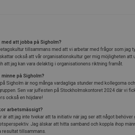
a med att jobba på Sigholm?
retagskultur tillsammans med att vi arbetar med frågor som jag t
kattar också att vår organisationskultur ger mig möjligheten att 
h att jag kan vara delaktig i organisationens riktning framåt.
ta minne på Sigholm?
 på Sigholm är nog många vardagliga stunder med kollegorna och
uppen. Sen var julfesten på Stockholmskontoret 2024 där vi fic
ters också en höjdare!
rkor arbetsmässigt?
 är att jag inte tvekar att ta initiativ när jag ser att något behöv
lhetsperspektiv. Jag älskar att hitta samband och koppla ihop män
 resultat tillsammans.