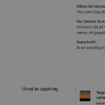
Vilken låt hämta
"You Can't Stop th
Hur hämtar du 
Det beror lite på
vänner, ett grupp
Superkraft:
Är en outröttlig m
Urval av uppdrag
Telge
vard
Läs ar