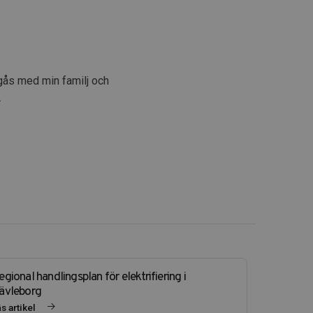
mgås med min familj och
.
egional handlingsplan för elektrifiering i
ävleborg
s artikel