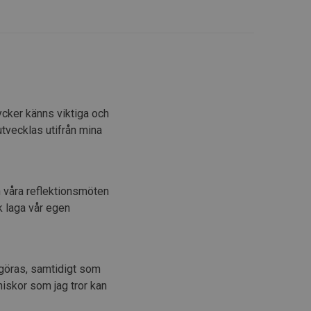
ycker känns viktiga och
utvecklas utifrån mina
 våra reflektionsmöten
k laga vår egen
er göras, samtidigt som
niskor som jag tror kan