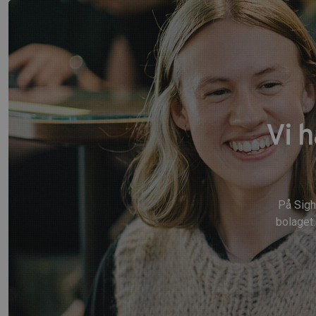
Vi 
På Sigh
bolaget