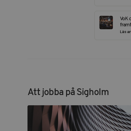
VoK o
framt
Läs ar
Att jobba på Sigholm