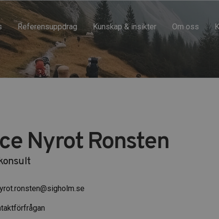
s
Referensuppdrag
Kunskap & insikter
Om oss
K
ice Nyrot Ronsten
onsult
nyrot.ronsten@sigholm.se
taktförfrågan