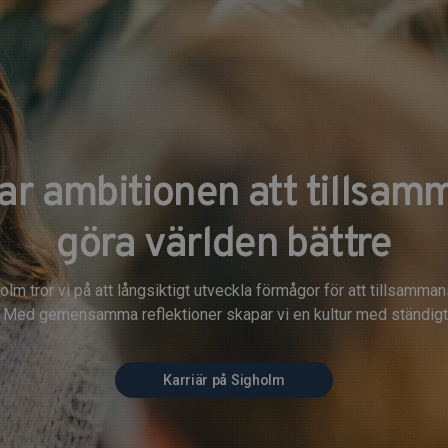
har ambitionen att tillsam
göra världen bättre
olm tror vi på att långsiktigt utveckla förmågor för att tillsamma
. Med gemensamma reflektioner skapar vi en kultur med ständigt 
Karriär på Sigholm