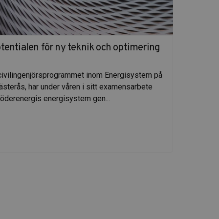
entialen för ny teknik och optimering
Ex-j
Samue
 civilingenjörsprogrammet inom Energisystem på
Chalm
ästerås, har under våren i sitt examensarbete
fjärrv
Söderenergis energisystem gen...
Läs a