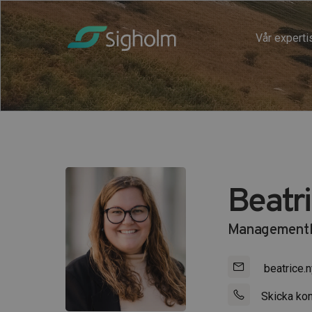
Vår experti
Beatr
Managementk
beatrice.
Skicka kon