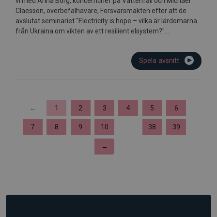
vi med Anna Borg, koncernchef på Vattenfall och Michael
Claesson, överbefälhavare, Försvarsmakten efter att de
avslutat seminariet "Electricity is hope – vilka är lärdomarna
från Ukraina om vikten av ett resilient elsystem?"...
Spela avsnitt
←
1
2
3
4
5
6
7
8
9
10
...
38
39
→