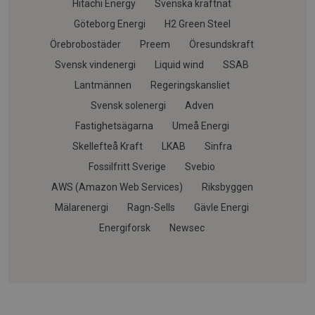
Hitachi Energy
Svenska kraftnät
Göteborg Energi
H2 Green Steel
Örebrobostäder
Preem
Öresundskraft
Svensk vindenergi
Liquid wind
SSAB
Lantmännen
Regeringskansliet
Svensk solenergi
Adven
Fastighetsägarna
Umeå Energi
Skellefteå Kraft
LKAB
Sinfra
Fossilfritt Sverige
Svebio
AWS (Amazon Web Services)
Riksbyggen
Mälarenergi
Ragn-Sells
Gävle Energi
Energiforsk
Newsec