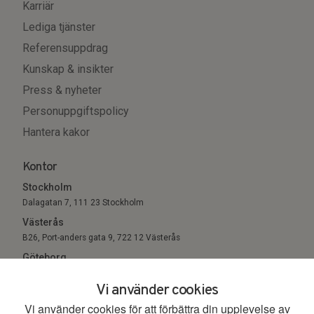
Karriär
Lediga tjänster
Referensuppdrag
Kunskap & insikter
Press & nyheter
Personuppgiftspolicy
Hantera kakor
Kontor
Stockholm
Dalagatan 7, 111 23 Stockholm
Västerås
B26, Port-anders gata 9, 722 12 Västerås
Göteborg
Sigholm Tech, c/o Entreprenörsgatan, St Eriksgatan 6 411 05
Vi använder cookies
Göteborg
Vi använder cookies för att förbättra din upplevelse av