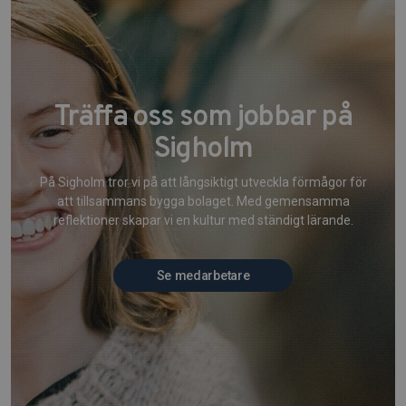
Träffa oss som jobbar på
Sigholm
På Sigholm tror vi på att långsiktigt utveckla förmågor för
att tillsammans bygga bolaget. Med gemensamma
reflektioner skapar vi en kultur med ständigt lärande.
Se medarbetare