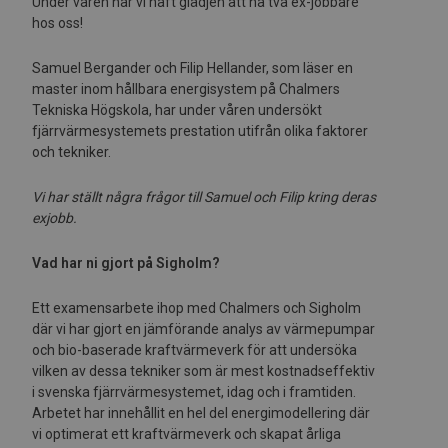
Under våren har vi haft glädjen att ha två ex-jobbare
hos oss!
Samuel Bergander och Filip Hellander, som läser en
master inom hållbara energisystem på Chalmers
Tekniska Högskola, har under våren undersökt
fjärrvärmesystemets prestation utifrån olika faktorer
och tekniker.
Vi har ställt några frågor till Samuel och Filip kring deras
exjobb.
Vad har ni gjort på Sigholm?
Ett examensarbete ihop med Chalmers och Sigholm
där vi har gjort en jämförande analys av värmepumpar
och bio-baserade kraftvärmeverk för att undersöka
vilken av dessa tekniker som är mest kostnadseffektiv
i svenska fjärrvärmesystemet, idag och i framtiden.
Arbetet har innehållit en hel del energimodellering där
vi optimerat ett kraftvärmeverk och skapat årliga