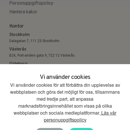
Personuppgiftspolicy
Hantera kakor
Kontor
Stockholm
Dalagatan 7, 111 23 Stockholm
Västerås
B26, Port-anders gata 9, 722 12 Västerås
Göteborg
Sigholm Tech, c/o Entreprenörsgatan, St Eriksgatan 6 411 05
Vi använder cookies
Göteborg
Vi använder cookies för att förbättra din upplevelse av
webbplatsen och göra det möjligt för oss, tillsammans
© 2026. All Rights Reserved.
med tredje part, att anpassa
marknadsföringsinnehållet som visas på olika
webbplatser och sociala medieplattformar.
Läs vår
personuppgiftspolicy