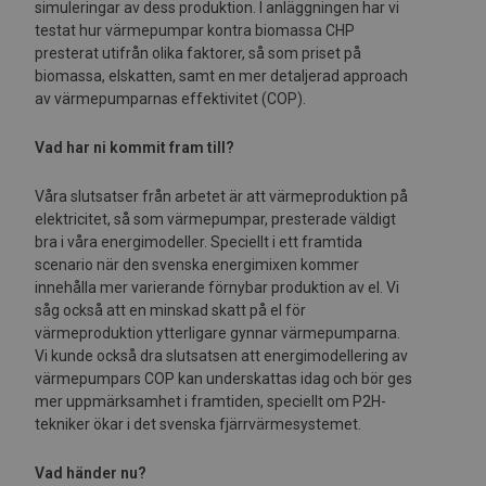
simuleringar av dess produktion. I anläggningen har vi
testat hur värmepumpar kontra biomassa CHP
presterat utifrån olika faktorer, så som priset på
biomassa, elskatten, samt en mer detaljerad approach
av värmepumparnas effektivitet (COP).
Vad har ni kommit fram till?
Våra slutsatser från arbetet är att värmeproduktion på
elektricitet, så som värmepumpar, presterade väldigt
bra i våra energimodeller. Speciellt i ett framtida
scenario när den svenska energimixen kommer
innehålla mer varierande förnybar produktion av el. Vi
såg också att en minskad skatt på el för
värmeproduktion ytterligare gynnar värmepumparna.
Vi kunde också dra slutsatsen att energimodellering av
värmepumpars COP kan underskattas idag och bör ges
mer uppmärksamhet i framtiden, speciellt om P2H-
tekniker ökar i det svenska fjärrvärmesystemet.
Vad händer nu?