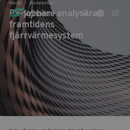
Karriär
medarbetare
Ex-jobbare analyserar
framtidens
fjärrvärmesystem