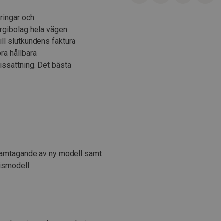
ringar och
ergibolag hela vägen
ll slutkundens faktura
ra hållbara
issättning. Det bästa
 framtagande av ny modell samt
ismodell.