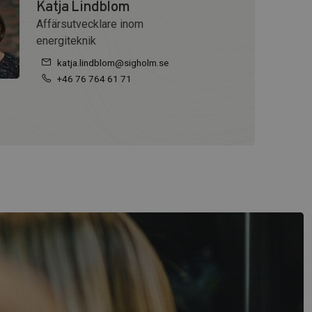
Katja Lindblom
Affärsutvecklare inom
energiteknik
katja.lindblom@sigholm.se
+46 76 764 61 71