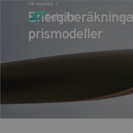
Vår expertis
Energiberäkninga
Vår experti
prismodeller