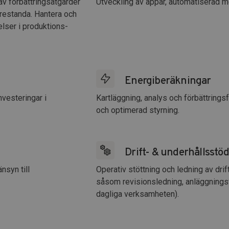
av förbättringsåtgärder
Utveckling av appar, automatiserad mo
prestanda. Hantera och
elser i produktions-
Energiberäkningar
vesteringar i
Kartläggning, analys och förbättrings
och optimerad styrning.
Drift- & underhållsstöd
nsyn till
Operativ stöttning och ledning av drif
såsom revisionsledning, anläggningsf
dagliga verksamheten).