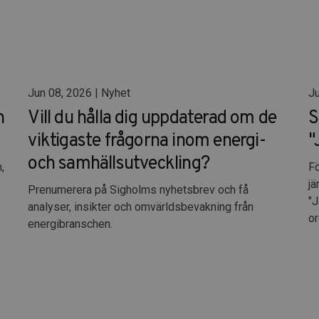
Jun 08, 2026 | Nyhet
Ju
n
Vill du hålla dig uppdaterad om de
S
viktigaste frågorna inom energi-
"
och samhällsutveckling?
,
Fö
jä
Prenumerera på Sigholms nyhetsbrev och få
"J
analyser, insikter och omvärldsbevakning från
or
energibranschen.