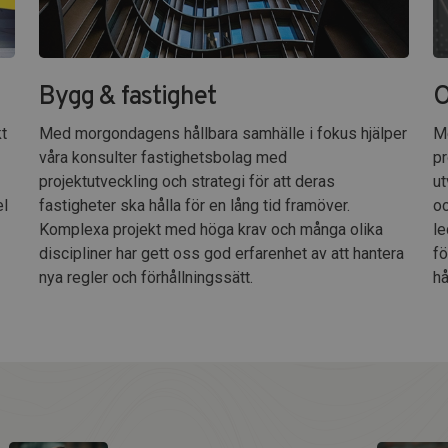
Bygg & fastighet
O
kt
Med morgondagens hållbara samhälle i fokus hjälper
Me
våra konsulter fastighetsbolag med
pr
projektutveckling och strategi för att deras
ut
el
fastigheter ska hålla för en lång tid framöver.
oc
Komplexa projekt med höga krav och många olika
le
discipliner har gett oss god erfarenhet av att hantera
fö
nya regler och förhållningssätt.
hå