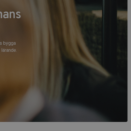
mans
ns bygga
lärande.