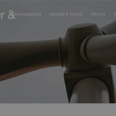
r &
s
Referensuppdrag
Kunskap & insikter
Om oss
K