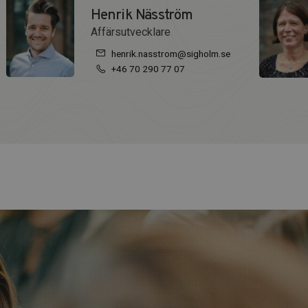
Henrik Näsström
Affärsutvecklare
henrik.nasstrom@sigholm.se
+46 70 290 77 07