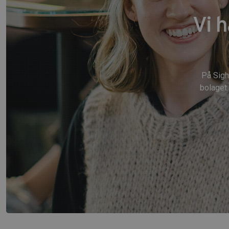
Vi 
På Sigh
bolaget