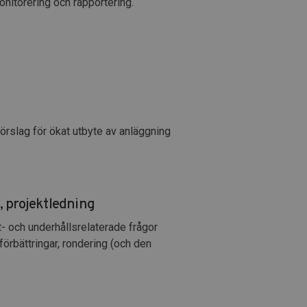
nitorering och rapportering.
förslag för ökat utbyte av anläggning
, projektledning
t- och underhållsrelaterade frågor
örbättringar, rondering (och den