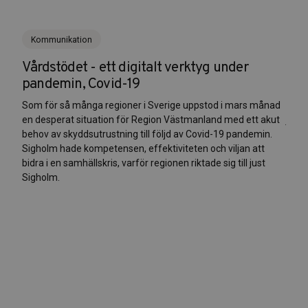
Nyhet
talt verktyg under
Sigholm har tilldelats titeln
konsultbolag 2024"
i Sverige uppstod i mars månad
För tionde året i rad genomför Cinode
Region Västmanland med ett akut
jämställdhetsstudie. Sigholm har tilldel
ll följd av Covid-19 pandemin.
konsultbolag" med 48% kvinnor i organ
ffektiviteten och viljan att
 regionen riktade sig till just