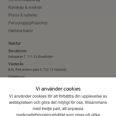
Kunskap & insikter
Press & nyheter
Personuppgiftspolicy
Hantera kakor
Kontor
Stockholm
Dalagatan 7, 111 23 Stockholm
Västerås
B26, Port-anders gata 9, 722 12 Västerås
Göteborg
Sigholm Tech, c/o Entreprenörsgatan, St Eriksgatan 6 411 05
Vi använder cookies
Göteborg
Vi använder cookies för att förbättra din upplevelse av
webbplatsen och göra det möjligt för oss, tillsammans
© 2026. All Rights Reserved.
med tredje part, att anpassa
marknadsföringsinnehållet som visas på olika