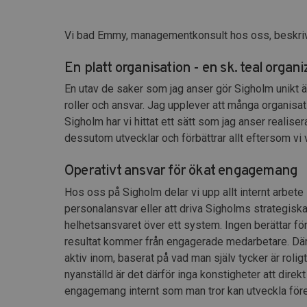
Vi bad Emmy, managementkonsult hos oss, beskriva
En platt organisation - en sk. teal organi
En utav de saker som jag anser gör Sigholm unikt är
roller och ansvar. Jag upplever att många organisati
Sigholm har vi hittat ett sätt som jag anser realise
dessutom utvecklar och förbättrar allt eftersom vi
Operativt ansvar för ökat engagemang
Hos oss på Sigholm delar vi upp allt internt arbete
personalansvar eller att driva Sigholms strategisk
helhetsansvaret över ett system. Ingen berättar för 
resultat kommer från engagerade medarbetare. Därför
aktiv inom, baserat på vad man själv tycker är rolig
nyanställd är det därför inga konstigheter att direkt
engagemang internt som man tror kan utveckla för