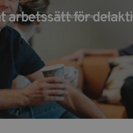
t arbetssätt för delakt
s
Referensuppdrag
Kunskap & insikter
Om oss
K