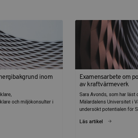
energibakgrund inom
Examensarbete om pot
av kraftvärmeverk
klare,
Sara Avonds, som har läst
lare och miljökonsulter i
Mälardalens Universitet i V
undersökt potentialen för 
Läs artikel