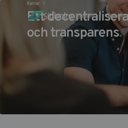
Karriär
Ett decentralisera
Vår experti
och transparens