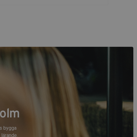
holm
ns bygga
lärande.