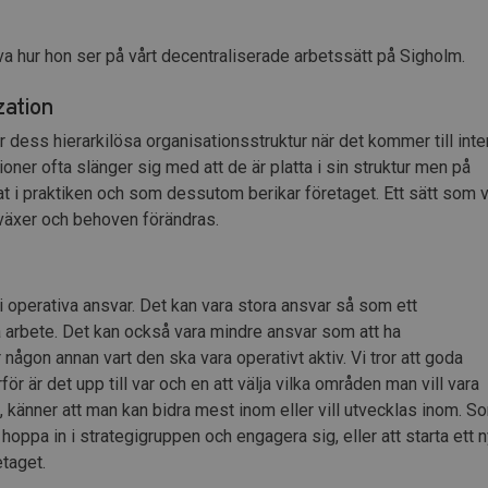
 hur hon ser på vårt decentraliserade arbetssätt på Sigholm.
zation
 dess hierarkilösa organisationsstruktur när det kommer till inte
oner ofta slänger sig med att de är platta i sin struktur men på
rat i praktiken och som dessutom berikar företaget. Ett sätt som v
 växer och behoven förändras.
 i operativa ansvar. Det kan vara stora ansvar så som ett
a arbete. Det kan också vara mindre ansvar som att ha
någon annan vart den ska vara operativt aktiv. Vi tror att goda
 är det upp till var och en att välja vilka områden man vill vara
t, känner att man kan bidra mest inom eller vill utvecklas inom. S
 hoppa in i strategigruppen och engagera sig, eller att starta ett n
etaget.