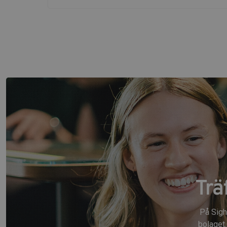
Trä
På Sigh
bolaget