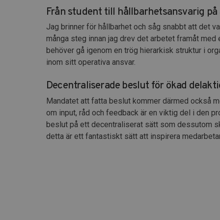
Från student till hållbarhetsansvarig p
Jag brinner för hållbarhet och såg snabbt att det v
många steg innan jag drev det arbetet framåt med 
behöver gå igenom en trög hierarkisk struktur i organ
inom sitt operativa ansvar.
Decentraliserade beslut för ökad delakt
Mandatet att fatta beslut kommer därmed också med e
om input, råd och feedback är en viktig del i den pr
beslut på ett decentraliserat sätt som dessutom sk
detta är ett fantastiskt sätt att inspirera medarbet