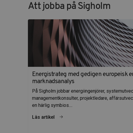
Att jobba på Sigholm
Energistrateg med gedigen europeisk 
marknadsanalys
På Sigholm jobbar energiingenjörer, systemutvec
managementkonsulter, projektledare, affärsutveck
en härlig symbios....
Läs artikel