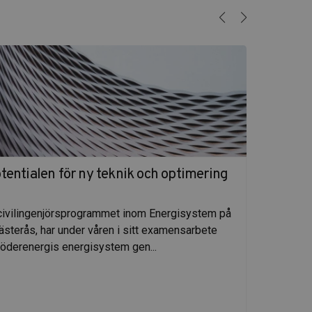
entialen för ny teknik och optimering
Ex-j
Samue
 civilingenjörsprogrammet inom Energisystem på
Chalm
ästerås, har under våren i sitt examensarbete
fjärrv
Söderenergis energisystem gen...
Läs a