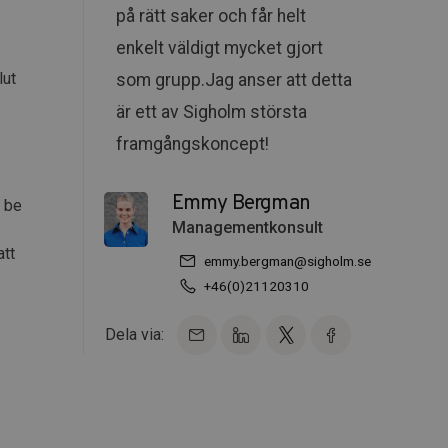
på rätt saker och får helt
enkelt väldigt mycket gjort
lut
som grupp.Jag anser att detta
är ett av Sigholm största
framgångskoncept!
Emmy Bergman
t be
Managementkonsult
att
emmy.bergman@sigholm.se
+46(0)21120310
Dela via: