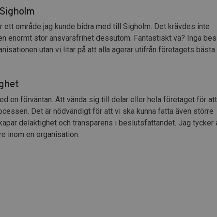
å Sigholm
ar ett område jag kunde bidra med till Sigholm. Det krävdes inte
en enormt stor ansvarsfrihet dessutom. Fantastiskt va? Inga bes
isationen utan vi litar på att alla agerar utifrån företagets bästa
ighet
n förväntan. Att vända sig till delar eller hela företaget för at
ocessen. Det är nödvändigt för att vi ska kunna fatta även större
apar delaktighet och transparens i beslutsfattandet. Jag tycker 
are inom en organisation.