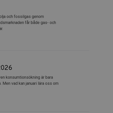
 olja och fossilgas genom
ärldsmarknaden får både gas- och
r.
 2026
iven konsumtionsökning är bara
n. Men vad kan januari lära oss om