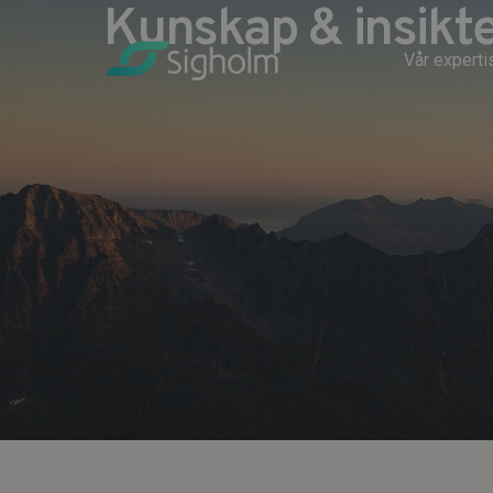
Kunskap & insikt
Vår experti