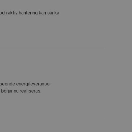
g och aktiv hantering kan sänka
avseende energileveranser
örjar nu realiseras.