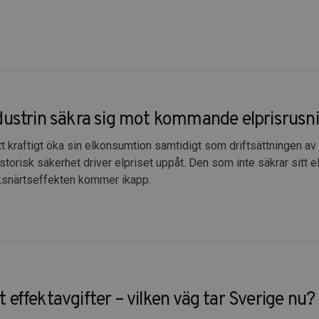
dustrin säkra sig mot kommande elprisrusn
tt kraftigt öka sin elkonsumtion samtidigt som driftsättningen av 
torisk säkerhet driver elpriset uppåt. Den som inte säkrar sitt el
ksnärtseffekten kommer ikapp.
effektavgifter – vilken väg tar Sverige nu?