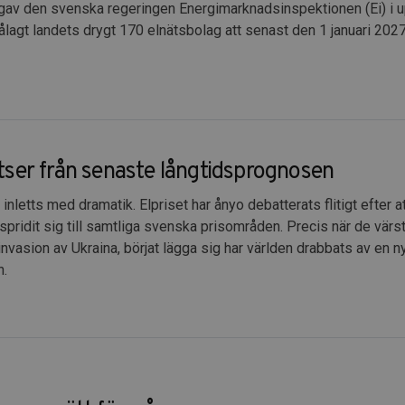
av den svenska regeringen Energimarknadsinspektionen (Ei) i up
lagt landets drygt 170 elnätsbolag att senast den 1 januari 202
ser från senaste långtidsprognosen
inletts med dramatik. Elpriset har ånyo debatterats flitigt efter a
spridit sig till samtliga svenska prisområden. Precis när de värst
invasion av Ukraina, börjat lägga sig har världen drabbats av en
n.