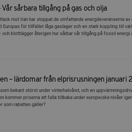
– Vår sårbara tillgång på gas och olja
ttack mot Iran har stoppat de omfattande energileveranserna av
uropas för tillfället låga gaslager och en stark koppling till v
– och blottlägger återigen hur sårbar vår tillgång på fossil energi ä
en – lärdomar från elprisrusningen januari
r som bekant störst under vinterhalvåret, och en uppvärmningsdr
n kommer priserna att falla tillbaka under europeiska nivåer ige
r som rabatten gäller?