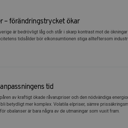
ter – förändringstrycket ökar
erige är bedrövligt låg och står i skarp kontrast mot de ökninga
icitetens tidsålder bör elkonsumtionen stiga allteftersom industr
anpassningens tid
påren av kraftigt ökade råvarupriser och den nödvändiga energiom
 att bli betydligt mer komplex. Volatila elpriser, sämre prissäkrings
för obalanser är bara några av de utmaningar som vuxit fram.