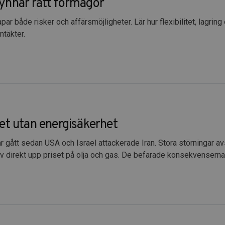
ynnar rätt förmågor
apar både risker och affärsmöjligheter. Lär hur flexibilitet, lagrin
ntäkter.
et utan energisäkerhet
ar gått sedan USA och Israel attackerade Iran. Stora störningar 
 direkt upp priset på olja och gas. De befarade konsekvenserna b