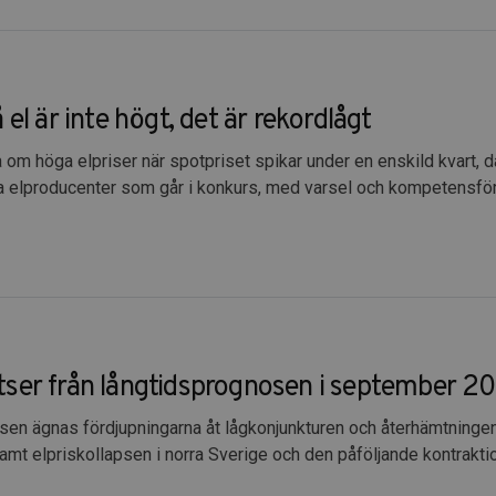
 el är inte högt, det är rekordlågt
sa om höga elpriser när spotpriset spikar under en enskild kvart, 
elproducenter som går i konkurs, med varsel och kompetensförlu
ser från långtidsprognosen i september 2
n ägnas fördjupningarna åt lågkonjunkturen och återhämtningen i
amt elpriskollapsen i norra Sverige och den påföljande kontraktio