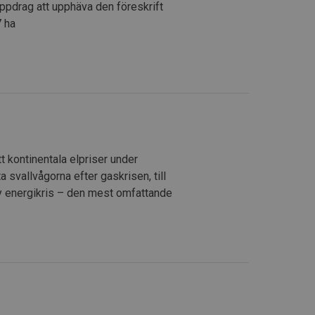
pdrag att upphäva den föreskrift
7 ha
tt kontinentala elpriser under
a svallvågorna efter gaskrisen, till
 ny energikris – den mest omfattande