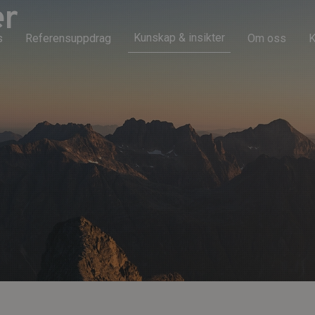
er
Kunskap & insikter
s
Referensuppdrag
Om oss
K