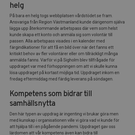
helg
På bara en helg togs webbplatsen vårdstödet.se fram.
Ansvariga från Region Västmanland kunde därigenom själva
lägga upp återkommande arbetspass där vem som helst
kunde skapa ett konto och anmäla sig som volontär till
passen. Alla arbetspass visades i en kalender med
färgindikationer för att få en bild över när det fanns ett
kritiskt behov av fler volontärer eller om tillräckligt många
anmälda fanns. Varför vi på Sigholm blev tillfrågade för
uppdraget var med förhoppningen om att vi skulle kunna
lösa uppdraget på kortast möjliga tid. Uppdraget inkom en
fredag eftermiddag med färdig leverans på söndagen.
Kompetens som bidrar till
samhällsnytta
Den här typen av uppdrag är ingenting vi brukar göra men
med kunskap i organisationen ville vi göra vad vi kunde för
att hjälpa till i en pågående pandemi. Uppdraget gav oss
lärdomen att vår kompetens även kan bidra till