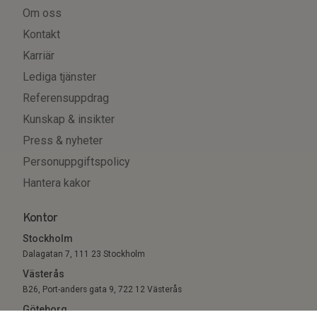
Om oss
Kontakt
Karriär
Lediga tjänster
Referensuppdrag
Kunskap & insikter
Press & nyheter
Personuppgiftspolicy
Hantera kakor
Kontor
Stockholm
Dalagatan 7, 111 23 Stockholm
Västerås
B26, Port-anders gata 9, 722 12 Västerås
Göteborg