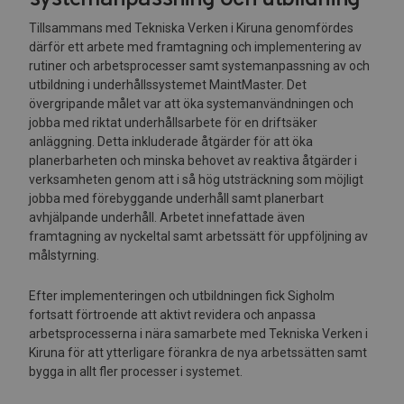
Tillsammans med Tekniska Verken i Kiruna genomfördes
därför ett arbete med framtagning och implementering av
rutiner och arbetsprocesser samt systemanpassning av och
utbildning i underhållssystemet MaintMaster. Det
övergripande målet var att öka systemanvändningen och
jobba med riktat underhållsarbete för en driftsäker
anläggning. Detta inkluderade åtgärder för att öka
planerbarheten och minska behovet av reaktiva åtgärder i
verksamheten genom att i så hög utsträckning som möjligt
jobba med förebyggande underhåll samt planerbart
avhjälpande underhåll. Arbetet innefattade även
framtagning av nyckeltal samt arbetssätt för uppföljning av
målstyrning.
Efter implementeringen och utbildningen fick Sigholm
fortsatt förtroende att aktivt revidera och anpassa
arbetsprocesserna i nära samarbete med Tekniska Verken i
Kiruna för att ytterligare förankra de nya arbetssätten samt
bygga in allt fler processer i systemet.