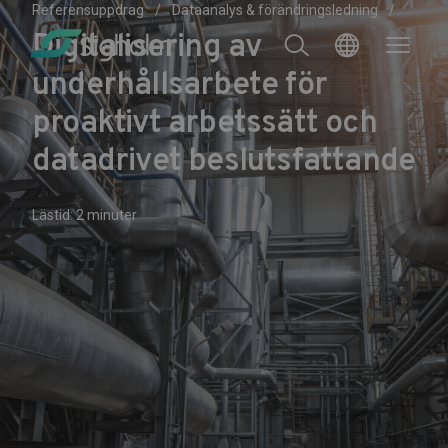
Referensuppdrag
Dataanalys & förändringsledning
Digitalisering av
underhållsarbete för
proaktivt arbetssätt och
datadrivet beslutsfattande
Lästid: 2 minuter