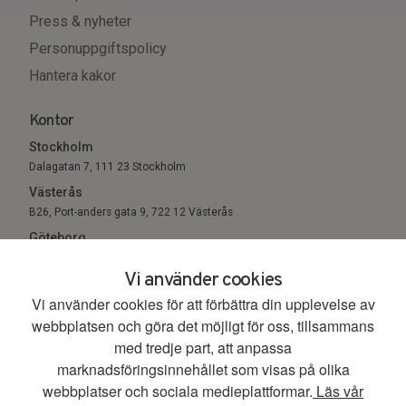
Press & nyheter
Personuppgiftspolicy
Hantera kakor
Kontor
Stockholm
Dalagatan 7, 111 23 Stockholm
Västerås
B26, Port-anders gata 9, 722 12 Västerås
Göteborg
Sigholm Tech, c/o Entreprenörsgatan, St Eriksgatan 6 411 05
Vi använder cookies
Göteborg
Vi använder cookies för att förbättra din upplevelse av
webbplatsen och göra det möjligt för oss, tillsammans
© 2026. All Rights Reserved.
med tredje part, att anpassa
marknadsföringsinnehållet som visas på olika
webbplatser och sociala medieplattformar.
Läs vår