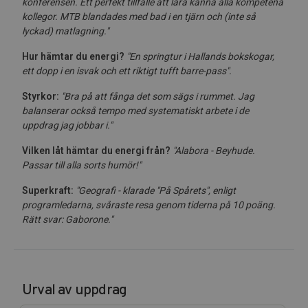
konferensen. Ett perfekt tillfälle att lära känna alla kompetena
kollegor. MTB blandades med bad i en tjärn och (inte så
lyckad) matlagning."
Hur hämtar du energi?
"En springtur i Hallands bokskogar,
ett dopp i en isvak och ett riktigt tufft barre-pass".
Styrkor:
"Bra på att fånga det som sägs i rummet
. Jag
balanserar också tempo med systematiskt arbete i de
uppdrag jag jobbar i."
Vilken låt hämtar du energi från?
"Alabora - Beyhude.
Passar till alla sorts humör!"
Superkraft:
"Geografi - klarade "På Spårets", enligt
programledarna, svåraste resa genom tiderna på 10 poäng.
Rätt svar: Gaborone."
Urval av uppdrag