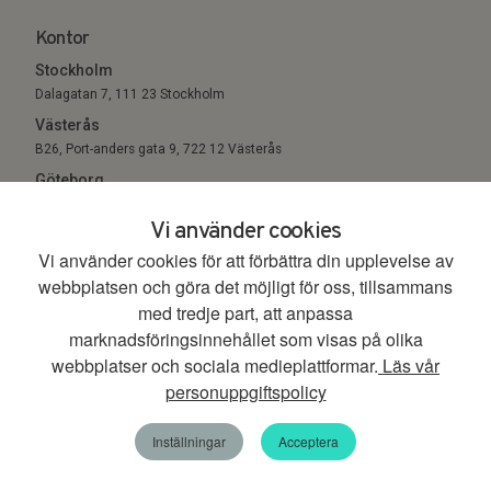
Kontor
Stockholm
Dalagatan 7, 111 23 Stockholm
Västerås
B26, Port-anders gata 9, 722 12 Västerås
Göteborg
Sigholm Tech, c/o Entreprenörsgatan, St Eriksgatan 6 411 05
Vi använder cookies
Göteborg
Vi använder cookies för att förbättra din upplevelse av
webbplatsen och göra det möjligt för oss, tillsammans
© 2026. All Rights Reserved.
med tredje part, att anpassa
marknadsföringsinnehållet som visas på olika
webbplatser och sociala medieplattformar.
Läs vår
personuppgiftspolicy
Inställningar
Acceptera