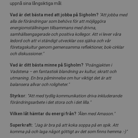
uppnå sina långsiktiga mål.
Vad är det bästa med att jobba på Sigholm?
"Att jobba med
alla de förändringar som behövs för att möjliggöra
energiomställningen tillsammans med drivna,
samhällsengagerade och positiva kollegor. Att vi lever våra
ledord och att vi ständigt utvecklar oss själva och vår
företagskultur genom gemensamma reflektioner, bok-cirklar
och diskussioner."
Vad är ditt bästa minne på Sigholm?
"
Poängjakten i
Vadstena – en fantastisk blandning av kultur, skratt och
utmaning. En bra påminnelse om hur viktigt det är att
balansera allvar och roligheter."
Styrkor:
"
Att med tydlig kommunikation driva inkluderande
förändringsarbete i det stora och i det lilla."
Vilken låt hämtar du energi från?
"Ålen med Amason."
Superkraft:
"Jag är bra på att koka soppa på en spik. Att
komma på och laga något göttigt av det som finns hemma :-)"