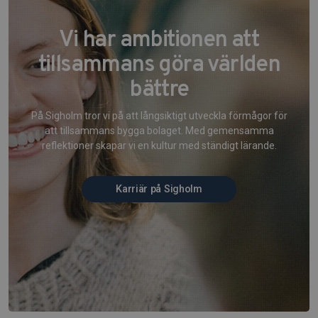
Vi har ambitionen att
tillsammans göra världen
bättre
På Sigholm tror vi på att långsiktigt utveckla förmågor för
att tillsammans bygga bolaget. Med gemensamma
reflektioner skapar vi en kultur med ständigt lärande.
Karriär på Sigholm