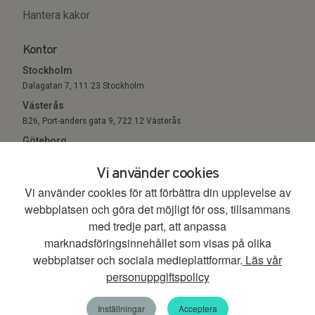
Hantera kakor
Kontor
Stockholm
Dalagatan 7, 111 23 Stockholm
Västerås
B26, Port-anders gata 9, 722 12 Västerås
Göteborg
Sigholm Tech, c/o Entreprenörsgatan, St Eriksgatan 6 411 05
Vi använder cookies
Göteborg
Vi använder cookies för att förbättra din upplevelse av
webbplatsen och göra det möjligt för oss, tillsammans
© 2026. All Rights Reserved.
med tredje part, att anpassa
marknadsföringsinnehållet som visas på olika
webbplatser och sociala medieplattformar.
Läs vår
personuppgiftspolicy
Inställningar
Acceptera