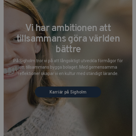
Vi har ambitionen att
tillsammans göra världen
bättre
På Sigholm tror vi på att långsiktigt utveckla förmågor för
att tillsammans bygga bolaget. Med gemensamma
reflektioner skapar vi en kultur med ständigt lärande.
Karriär på Sigholm