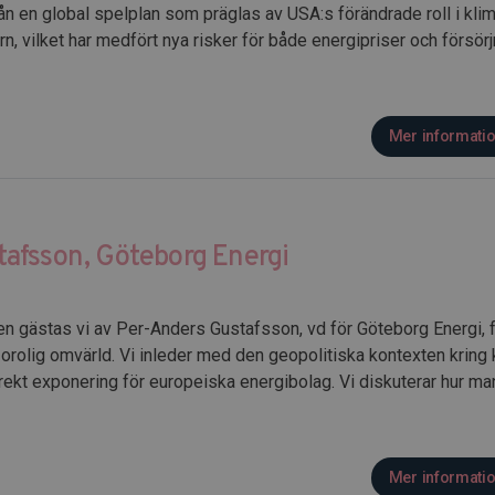
ån en global spelplan som präglas av USA:s förändrade roll i kl
n, vilket har medfört nya risker för både energipriser och försör
Mer informati
afsson, Göteborg Energi
en gästas vi av Per-Anders Gustafsson, vd för Göteborg Energi, f
olig omvärld. Vi inleder med den geopolitiska kontexten kring ko
ekt exponering för europeiska energibolag. Vi diskuterar hur ma
Mer informati