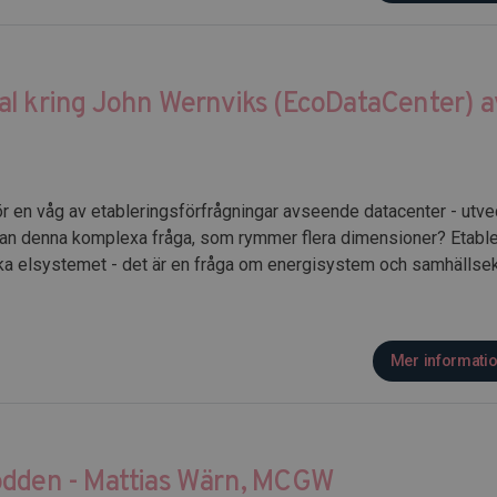
al kring John Wernviks (EcoDataCenter) a
ör en våg av etableringsförfrågningar avseende datacenter - utvec
 an denna komplexa fråga, som rymmer flera dimensioner? Etable
a elsystemet - det är en fråga om energisystem och samhällsek
Mer informati
odden - Mattias Wärn, MCGW