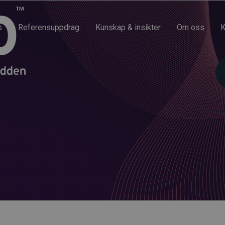
s
Referensuppdrag
Kunskap & insikter
Om oss
K