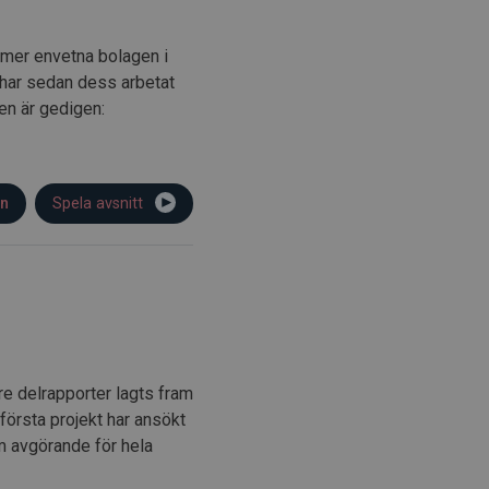
e mer envetna bolagen i
har sedan dess arbetat
en är gedigen:
on
Spela avsnitt
tre delrapporter lagts fram
första projekt har ansökt
 avgörande för hela