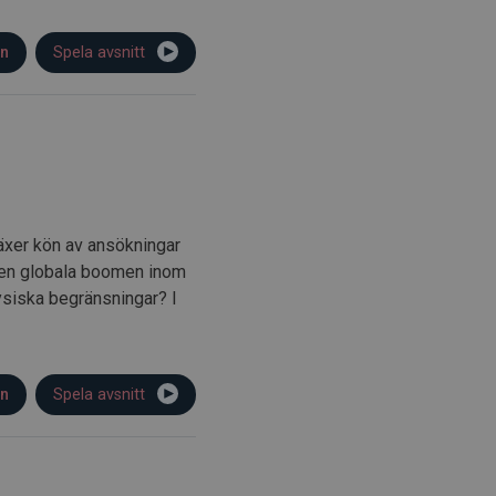
on
Spela avsnitt
växer kön av ansökningar
 den globala boomen inom
ysiska begränsningar? I
on
Spela avsnitt