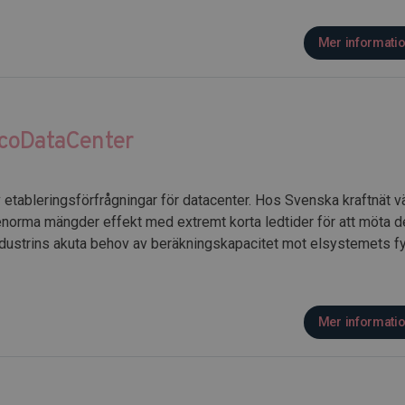
Mer informati
EcoDataCenter
av etableringsförfrågningar för datacenter. Hos Svenska kraftnät 
r enorma mängder effekt med extremt korta ledtider för att möta
industrins akuta behov av beräkningskapacitet mot elsystemets f
Mer informati