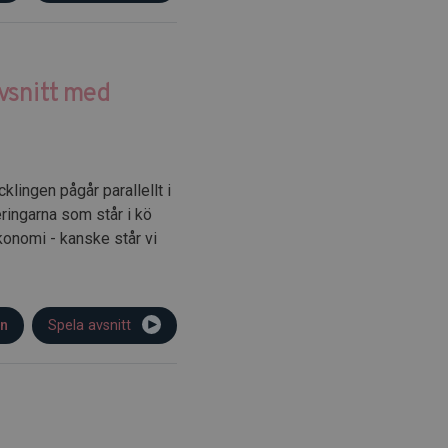
vsnitt med
klingen pågår parallellt i
ringarna som står i kö
onomi - kanske står vi
on
Spela avsnitt