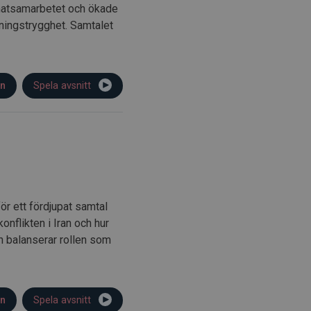
imatsamarbetet och ökade
jningstrygghet. Samtalet
on
Spela avsnitt
ör ett fördjupat samtal
nflikten i Iran och hur
n balanserar rollen som
on
Spela avsnitt