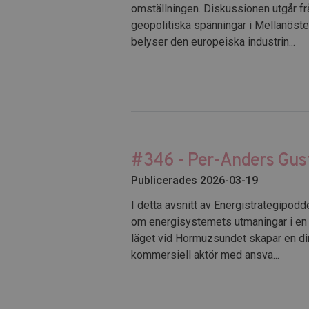
omställningen. Diskussionen utgår fr
geopolitiska spänningar i Mellanöster
belyser den europeiska industrin...
#346 - Per-Anders Gust
Publicerades 2026-03-19
I detta avsnitt av Energistrategipodd
om energisystemets utmaningar i en or
läget vid Hormuzsundet skapar en dir
kommersiell aktör med ansva...