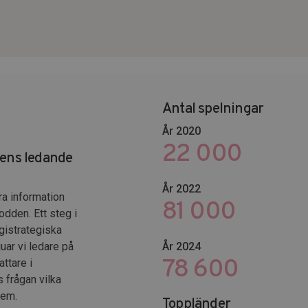
Antal spelningar
År 2020
22 000
dens ledande
År 2022
ra information
102 653
odden. Ett steg i
gistrategiska
uar vi ledare på
År 2024
106 800
ttare i
s frågan vilka
dem.
Toppländer