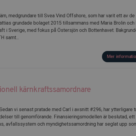
Wärn, medgrundare till Svea Vind Offshore, som har varit ett av d
ttias grundade bolaget 2015 tillsammans med Maria Brolin och 
aft i Sverige, med fokus på Östersjön och Bottenhavet. Bakgrund
H samt...
Mer informati
tionell kärnkraftssamordnare
 Sedan vi senast pratade med Carl i avsnitt #296, har ytterligare 
edelser till genomförande. Finansieringsmodellen är beslutad, ett 
s, avfallssystem och myndighetssamordning har seglat upp som