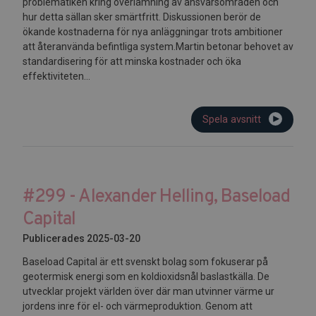
problematiken kring överlämning av ansvarsområden och
hur detta sällan sker smärtfritt. Diskussionen berör de
ökande kostnaderna för nya anläggningar trots ambitioner
att återanvända befintliga system.Martin betonar behovet av
standardisering för att minska kostnader och öka
effektiviteten...
Spela avsnitt
#299 - Alexander Helling, Baseload
Capital
Publicerades 2025-03-20
Baseload Capital är ett svenskt bolag som fokuserar på
geotermisk energi som en koldioxidsnål baslastkälla. De
utvecklar projekt världen över där man utvinner värme ur
jordens inre för el- och värmeproduktion. Genom att