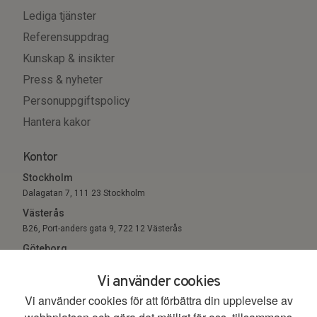
Lediga tjänster
Referensuppdrag
Kunskap & insikter
Press & nyheter
Personuppgiftspolicy
Hantera kakor
Kontor
Stockholm
Dalagatan 7, 111 23 Stockholm
Västerås
B26, Port-anders gata 9, 722 12 Västerås
Göteborg
Sigholm Tech, c/o Entreprenörsgatan, St Eriksgatan 6 411 05
Vi använder cookies
Göteborg
Vi använder cookies för att förbättra din upplevelse av