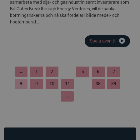
samarbeta med olja- och gasindustrin samt investerare som
Bill Gates Breakthrough Energy Ventures, vill de sänka
borrningsriskerna och nå skalfördelar i både medel- och
högtemperat...
Spela avsnitt
←
1
2
...
5
6
7
8
9
10
11
...
38
39
→