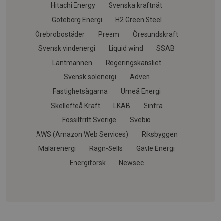
Hitachi Energy
Svenska kraftnät
Göteborg Energi
H2 Green Steel
Örebrobostäder
Preem
Öresundskraft
Svensk vindenergi
Liquid wind
SSAB
Lantmännen
Regeringskansliet
Svensk solenergi
Adven
Fastighetsägarna
Umeå Energi
Skellefteå Kraft
LKAB
Sinfra
Fossilfritt Sverige
Svebio
AWS (Amazon Web Services)
Riksbyggen
Mälarenergi
Ragn-Sells
Gävle Energi
Energiforsk
Newsec