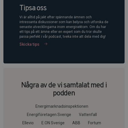
Tipsa oss
Vi är alltid på jakt efter spännande ämnen och
intressanta diskussioner som kan belysa och utforska de
senaste utvecklingarna inom energisektorn. Om du har
ett tips på ett ämne eller en expert som du tror skulle
passa perfekt i vår podcast, tveka inte att dela med dig!
Skicka tips
Några av de vi samtalat med i
podden
Energimarknadsinspektionen
Energiföretagen Sverige
Vattenfall
Ellevio
E.ON Sverige
ABB
Fortum