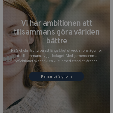
Vi har ambitionen att
tillsammans göra världen
bättre
På Sigholm tror vi på att långsiktigt utveckla förmågor för
att tillsammans bygga bolaget. Med gemensamma
reflektioner skapar vi en kultur med ständigt lärande.
Karriär på Sigholm