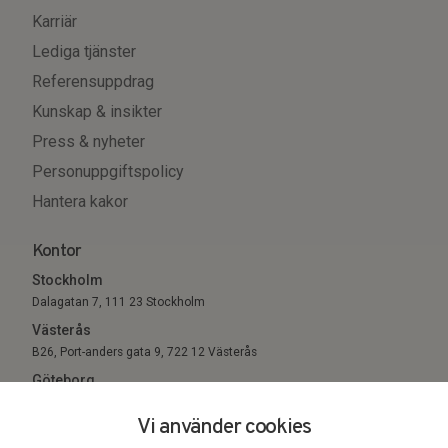
Karriär
Lediga tjänster
Referensuppdrag
Kunskap & insikter
Press & nyheter
Personuppgiftspolicy
Hantera kakor
Kontor
Stockholm
Dalagatan 7, 111 23 Stockholm
Västerås
B26, Port-anders gata 9, 722 12 Västerås
Göteborg
Sigholm Tech, c/o Entreprenörsgatan, St Eriksgatan 6 411 05
Vi använder cookies
Göteborg