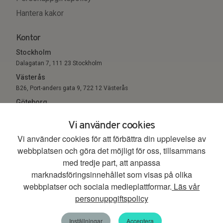
Hantera kakor
Kontor
Stockholm
Dalagatan 7, 111 23 Stockholm
Västerås
B26, Port-anders gata 9, 722 12 Västerås
Göteborg
Sigholm Tech, c/o Entreprenörsgatan, St Eriksgatan 6 411 05
Vi använder cookies
Göteborg
Vi använder cookies för att förbättra din upplevelse av
webbplatsen och göra det möjligt för oss, tillsammans
© 2026. All Rights Reserved.
med tredje part, att anpassa
marknadsföringsinnehållet som visas på olika
webbplatser och sociala medieplattformar.
Läs vår
personuppgiftspolicy
00:00
00:45
Energistrategipodden
Tack för den här säsongen. Vi hörs i höst igen!
Inställningar
Acceptera