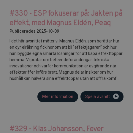
#330 - ESP fokuserar på: Jakten på
effekt, med Magnus Eldén, Peaq
Publicerades 2025-10-09
I det här avsnittet möter vi Magnus Eldén, som berättar hur
en dyr elräkning fick honom att bli ”effektjägaren” och hur
han byggde egna smarta lösningar för att kapa effekttoppar
hemma. Vi pratar om beteendeförändringar, tekniska
innovationer och varför kommunikation är avgörande när
effekttariffer införs brett. Magnus delar insikter om hur
hushåll kan halvera sina effekttoppar utan att offra komf...
Mer information
Spela avsnitt
#329 - Klas Johansson, Fever