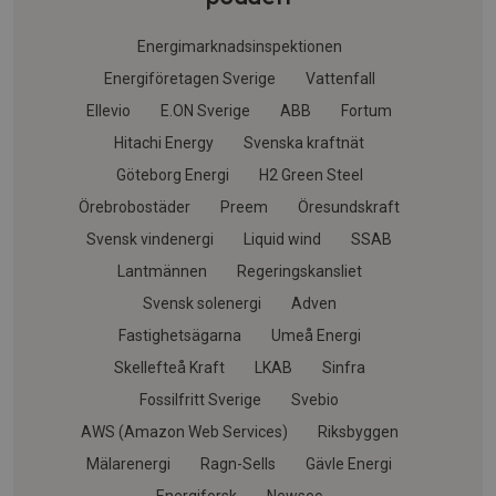
Energimarknadsinspektionen
Energiföretagen Sverige
Vattenfall
Ellevio
E.ON Sverige
ABB
Fortum
Hitachi Energy
Svenska kraftnät
Göteborg Energi
H2 Green Steel
Örebrobostäder
Preem
Öresundskraft
Svensk vindenergi
Liquid wind
SSAB
Lantmännen
Regeringskansliet
Svensk solenergi
Adven
Fastighetsägarna
Umeå Energi
Skellefteå Kraft
LKAB
Sinfra
Fossilfritt Sverige
Svebio
AWS (Amazon Web Services)
Riksbyggen
Mälarenergi
Ragn-Sells
Gävle Energi