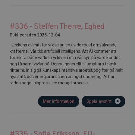
#336 - Steffen Therre, Eghed
Publicerades 2025-12-04
I veckans avsnitt tar vi oss an en av de mest omvälvande
krafterna i vår tid; artificiell intelligens. Att AI kommer att
förändra både världen vi lever i och vår syn på värde är det
nog få som tvivlar på. Denna generellt tillämpbara teknik
riktar nu in sig på kunskapsintensiva arbetsuppgifter på helt
nya sätt, och energibranschen är inget undantag. AI har
redan börjat sippra in i en mängd process...
Mer information
Spela avsnitt
#335 - Sofie Eriksson, EU-