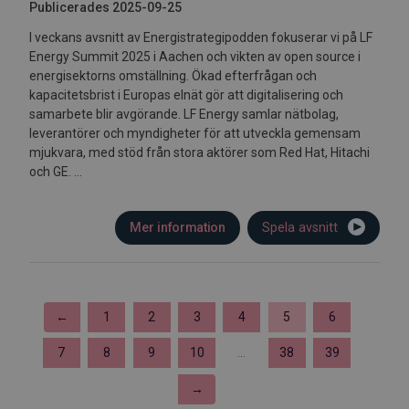
Publicerades 2025-09-25
I veckans avsnitt av Energistrategipodden fokuserar vi på LF
Energy Summit 2025 i Aachen och vikten av open source i
energisektorns omställning. Ökad efterfrågan och
kapacitetsbrist i Europas elnät gör att digitalisering och
samarbete blir avgörande. LF Energy samlar nätbolag,
leverantörer och myndigheter för att utveckla gemensam
mjukvara, med stöd från stora aktörer som Red Hat, Hitachi
och GE. ...
Mer information
Spela avsnitt
←
1
2
3
4
5
6
7
8
9
10
...
38
39
→