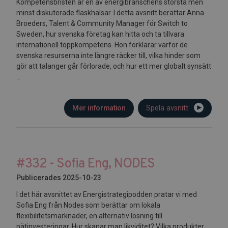
Kompetensbristen är en av energibranschens största men
minst diskuterade flaskhalsar. I detta avsnitt berättar Anna
Broeders, Talent & Community Manager för Switch to
Sweden, hur svenska företag kan hitta och ta tillvara
internationell toppkompetens. Hon förklarar varför de
svenska resurserna inte längre räcker till, vilka hinder som
gör att talanger går förlorade, och hur ett mer globalt synsätt
...
Mer information
Spela avsnitt
#332 - Sofia Eng, NODES
Publicerades 2025-10-23
I det här avsnittet av Energistrategipodden pratar vi med
Sofia Eng från Nodes som berättar om lokala
flexibilitetsmarknader, en alternativ lösning till
nätinvesteringar. Hur skapar man likviditet? Vilka produkter