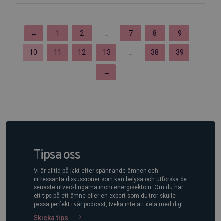
←
1
2
...
7
8
9
10
11
12
13
...
38
39
→
Tipsa oss
Vi är alltid på jakt efter spännande ämnen och
intressanta diskussioner som kan belysa och utforska de
senaste utvecklingarna inom energisektorn. Om du har
ett tips på ett ämne eller en expert som du tror skulle
passa perfekt i vår podcast, tveka inte att dela med dig!
Skicka tips