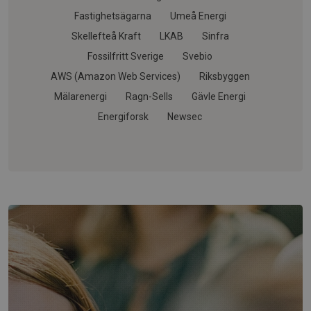
Fastighetsägarna
Umeå Energi
Skellefteå Kraft
LKAB
Sinfra
Fossilfritt Sverige
Svebio
AWS (Amazon Web Services)
Riksbyggen
Mälarenergi
Ragn-Sells
Gävle Energi
Energiforsk
Newsec