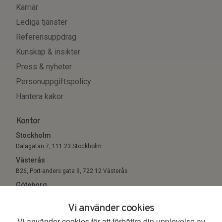
Karriär
Lediga tjänster
Referensuppdrag
Kunskap & insikter
Press & nyheter
Personuppgiftspolicy
Hantera kakor
Kontor
Stockholm
Dalagatan 7, 111 23 Stockholm
Västerås
B26, Port-anders gata 9, 722 12 Västerås
Göteborg
Sigholm Tech, c/o Entreprenörsgatan, St Eriksgatan 6 411 05
Vi använder cookies
Göteborg
Vi använder cookies för att förbättra din upplevelse av