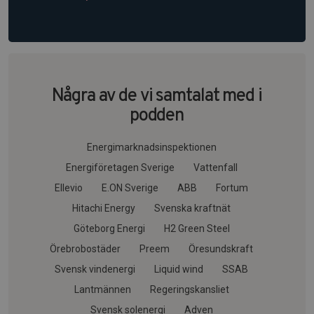
Några av de vi samtalat med i
podden
Energimarknadsinspektionen
Energiföretagen Sverige
Vattenfall
Ellevio
E.ON Sverige
ABB
Fortum
Hitachi Energy
Svenska kraftnät
Göteborg Energi
H2 Green Steel
Örebrobostäder
Preem
Öresundskraft
Svensk vindenergi
Liquid wind
SSAB
Lantmännen
Regeringskansliet
Svensk solenergi
Adven