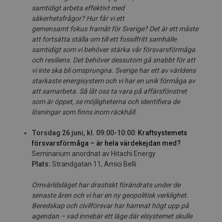
s
amtid
igt
ar
beta
e
ffek
t
iv
t
m
e
d
säk
er
he
ts
fråg
o
r?
Hur
få
r
v
i ett
gemens
a
mt
f
okus
f
ra
må
t för
S
ver
ig
e?
Det är ett måste
att fortsätta ställa om till ett fossilfritt samhälle
samtidigt som vi behöver stärka vår försvarsförmåga
och resiliens. Det behöver dessutom gå snabbt för att
vi inte ska bli omsprungna. Sverige har ett av världens
starkaste energisystem och vi har en unik förmåga av
att samarbeta. Så låt oss ta vara på affärsfönstret
som är öppet, se möjligheterna och identifiera de
lösningar som finns inom räckhåll.
Torsdag 26 juni, kl. 09:00-10:00
:
Kraftsystemets
försvarsförmåga – är hela värdekejdan med?
Seminarium anordnat av Hitachi Energy
Plats:
Strandgatan 11, Amici Belli
Omvärldsläget har drastiskt förändrats under de
senaste åren och vi har en ny geopolitisk verklighet.
Beredskap och civilförsvar har hamnat högt upp på
agendan – vad innebär ett läge där elsystemet skulle