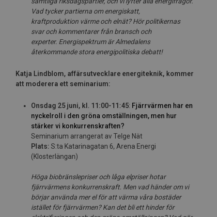
samt
l
iga
riksdagspartier
,
och
v
i
l
yft
er
a
ll
a
e
ner
g
ifrå
g
or.
V
a
d
t
ycker
parti
e
r
n
a om
energi
skatt,
kraft
produktion
värme
och el
nä
t? Hö
r
poli
ti
kernas
svar
och
kommentarer fr
å
n
bran
s
ch och
exper
t
er.
Energispektrum är Almedalens
återkommande
stora
energipolitiska debatt
!
Katja Lindblom, affärsutvecklare energiteknik, kommer
att moderera ett seminarium:
Onsdag 25 juni, kl. 11:00-11:45
:
Fjärrvärmen har en
nyckelroll i den gröna omställningen, men hur
stärker vi konkurrenskraften?
Seminarium arrangerat av Telge Nät
Plats:
S:ta Katarinagatan 6, Arena Energi
(Klosterlängan)
Höga biobränslepriser och låga elpriser hotar
fjärrvärmens konkurrenskraft. Men vad händer om vi
börjar använda mer el för att värma våra bostäder
istället för fjärrvärmen? Kan det bli ett hinder för