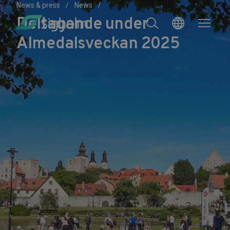
News & press
News
Deltagande under
Almedalsveckan 2025