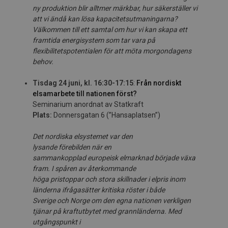
ny produktion blir alltmer märkbar, hur säkerställer vi
att vi ändå kan lösa kapacitetsutmaningarna?
Välkommen till ett samtal om hur vi kan skapa ett
framtida energisystem som tar vara på
flexibilitetspotentialen för att möta morgondagens
behov.
Tisdag 24 juni, kl. 16:30-17:15
:
Från nordiskt
elsamarbete till nationen först?
Seminarium anordnat av Statkraft
Plats:
Donnersgatan 6 (”Hansaplatsen”)
D
et nor
d
i
ska
el
sys
t
e
met va
r
d
en
lys
an
de
före
bilden
när
e
n
sammankopplad
e
u
r
op
e
i
s
k
el
m
a
r
knad
b
ör
jade
v
ä
xa
f
ra
m
.
I
s
på
r
e
n
av å
ter
kommande
hö
ga
p
ri
stopp
ar
oc
h
stora
skill
na
d
er
i
elpris
i
nom
l
änd
er
na
ifr
å
ga
sätte
r k
r
it
iska rö
st
er
i
både
Sveri
ge
och
Norg
e om
de
n
e
g
n
a
na
t
ionen
ve
rklig
e
n
t
jän
a
r
på
kraft
utbytet
m
e
d
gra
nn
l
ä
nde
r
na.
M
e
d
u
t
gångspunk
t
i