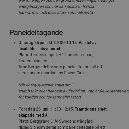
elektrifieringen och den gröna omställningen? Vad gör
energibolagen och hur kan politiken främja
fjärrvärmen och dess stora samhällsnytta?
Paneldeltagande
Onsdag 25 juni, kl. 09:30-10:15:
Värdet av
flexibilitet i elsystemet
Plats:
Teaterskeppet, Hållbarhetsarenan,
Teatersalongen
Arne Bergvik deltar som paneldeltagare på ett
seminarium anordnat av Power Circle.
När e
nergi
syste
m
et ställs om i
s
na
bb
takt
ö
ka
r
beho
ve
t
a
v
f
e
x
i
b
il
it
e
t.
V
ad
ä
r
f
ex
i
bilit
ete
n
vär
för
k
u
nde
n
och
fö
r
sa
m
häll
et i
st
o
r
t?
Torsdag 26 juni, 11:30-12:15
:
Framtidens elnät
skapade med AI
Plats:
Berggränd 6, AI Swedens trädgård
Niclas Sigholm deltar som paneldeltagare på ett