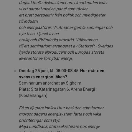
dagsaktu
e
lla
d
iskussion
er
om
e
lma
r
knad
en
le
de
r
vi
e
tt
s
am
t
al
m
ed
en
pane
l
s
om
täck
er
e
t
t
br
e
t
t
perspekt
i
v
från p
ol
it
ik o
ch
m
yndighet
er
t
ill
indu
s
tri
och
e
nergi
a
ktörer.
V
i
u
t
manar
gam
l
a
s
anningar och
n
y
a
te
ser
i
lj
u
set
av
e
n
o
r
olig
o
ch
fö
r
än
de
rlig
om
vär
l
d
.
Välkommen
till
ett
seminarium arrangerat av Statkraft - Sveriges
fjärde största elproducent och Europas största
leverantör av förnybar energi.
Onsdag 25 juni, kl. 08:00-08:45
:
Hur mår den
svenska energipolitiken?
Seminarium anordnat av Sigholm
Plats:
S:ta Katarinagatan 6, Arena Energi
(Klosterlängan)
Få en dj
u
pa
r
e
in
bli
ck
i
hu
r
be
sl
ut
e
n som form
a
r
morgo
nd
ag
e
ns energisystem fattas
och
v
i
lka
priori
te
ringar
s
om
s
ty
r
.
Maj
a
Lundbäck,
st
atss
e
kr
et
e
ra
re
h
os energi
-