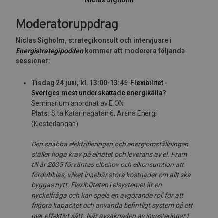
Niclas Sigholm
Moderatoruppdrag
Niclas Sigholm, strategikonsult och intervjuare i
Energistrategipodden
kommer att moderera följande
sessioner:
Tisdag 24 juni, kl. 13:00-13:45
:
Flexibilitet -
Sveriges mest underskattade energikälla?
Seminarium anordnat av E.ON
Plats:
S:ta Katarinagatan 6, Arena Energi
(Klosterlängan)
Den snabba elektrifieringen och energiomställningen
ställer höga krav på elnätet och leverans av el. Fram
till år 2035 förväntas elbehov och elkonsumtion att
fördubblas, vilket innebär stora kostnader om allt ska
byggas nytt. Flexibiliteten i elsystemet är en
nyckelfråga och kan spela en avgörande roll för att
frigöra kapacitet och använda befintligt system på ett
mer effektivt sätt. När avsaknaden av investeringar i