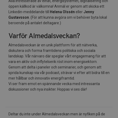
Alla intresserade av elnät, energisystemet, digitalisering och
öppen källkod är välkomna! Anmäl er genom att skicka ett
Linkedin-meddelande till
Helena Olssén
eller
Jenny
Gustavsson
. (För att kunna avgöra om vi behöver byta lokal
beroende på antalet deltagare.)
Varför Almedalsveckan?
Almedalsveckan är en unik plattform för att nätverka,
diskutera och forma framtidens politiska och sociala
landskap. Vår närvaro där speglar vårt engagemang för att
vara en aktiv och inflytelserik röst inom energisektorn.
Genom att delta i paneler och seminarier, och genom att
sprida kunskap via vår podcast, strävar vi efter att bidra till en
mer hållbar och innovativ energiframtid.
Vi ser fram emot en spännande vecka med intressanta
diskussioner och nya insikter. Hoppas vi ses där!
Deltar du inte under Almedalsveckan men är nyfiken på de