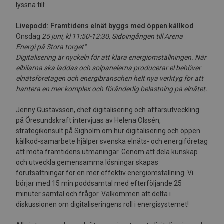
lyssna till:
Livepodd: Framtidens elnät byggs med öppen källkod
Onsdag
25 juni, kl 11:50-12:30, S
id
o
ingån
ge
n
t
i
ll
Arena
Energi
på Stora torget"
Digitalisering är nyckeln för att klara energiomställningen. När
elbilarna ska laddas och solpanelerna producerar el behöver
elnätsföretagen och energibranschen helt nya verktyg för att
hantera en mer komplex och föränderlig belastning på elnätet.
Jenny Gustavsson, chef digitalisering och affärsutveckling
på Öresundskraft intervjuas av Helena Olssén,
strategikonsult på Sigholm om hur digitalisering och öppen
källkod-samarbete hjälper svenska elnäts- och energiföretag
att möta framtidens utmaningar. Genom att dela kunskap
och utveckla gemensamma lösningar skapas
förutsättningar för en mer effektiv energiomställning. Vi
börjar med 15 min poddsamtal med efterföljande 25
minuter samtal och frågor. Välkommen att delta i
diskussionen om digitaliseringens roll i energisystemet!