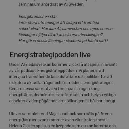
seminarium anordnat av AI Sweden.
Energibranschen står
inför
s
t
ora
utmaning
ar
att
skap
a e
tt
f
ramti
d
a
s
äke
r
t
eln
ät.
Hur
ka
n
AI,
s
am
ve
rkan och
open
sourc
e
-
lösningar
hj
ä
lp
a
till
a
tt
a
cc
e
l
e
r
e
ra
u
t
v
e
ckling
en
?
Hu
r
g
ör v
i
dess
a
lö
snin
g
a
r
ska
l
bara
på
bästa sä
tt?
Energistrategipodden live
Under Almedalsveckan kommer vi också att spela in avsnitt
av vår podcast, Energistrategipodden. Vi planerar att
intervjua framstående beslutsfattare och politiker för att
diskutera aktuella frågor och framtidens energistrategier.
Genom dessa samtal vill vi fördjupa dialogen kring
energifrågor, demokratisera information och belysa viktiga
aspekter av den pågående omställningen till hållbar energi.
Utöver samtalet med Maja Lundbäck som hålls på Arena
energi (läs mer ovan) kommer även vår strategikonsult
Helena Olssén spela in en livepodd som du kan komma och