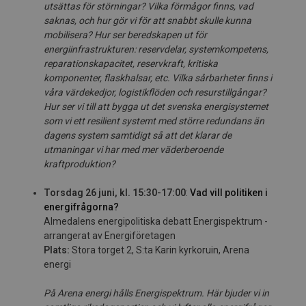
utsättas för störningar? Vilka förmågor finns, vad
saknas, och hur gör vi för att snabbt skulle kunna
mobilisera? Hur ser beredskapen ut för
energiinfrastrukturen: reservdelar, systemkompetens,
reparationskapacitet, reservkraft, kritiska
komponenter, flaskhalsar, etc. Vilka sårbarheter finns i
våra värdekedjor, logistikflöden och resurstillgångar?
Hur ser vi till att bygga ut det svenska energisystemet
som vi ett resilient systemt med större redundans än
dagens system samtidigt så att det klarar de
utmaningar vi har med mer väderberoende
kraftproduktion?
Torsdag 26 juni, kl. 15:30-17:00
:
Vad vill politiken i
energifrågorna?
Almedalens energipolitiska debatt Energispektrum -
arrangerat av Energiföretagen
Plats:
Stora torget 2, S:ta Karin kyrkoruin, Arena
energi
På Arena energi hålls Energispektrum.
H
är bj
u
de
r vi
in