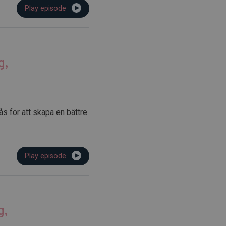
Play episode
g,
s för att skapa en bättre
Play episode
g,