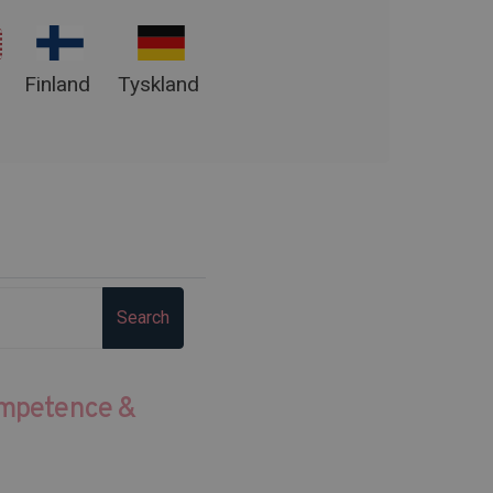
Finland
Tyskland
Search
ompetence &