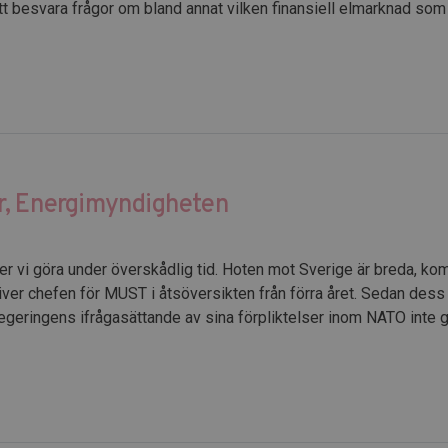
 att besvara frågor om bland annat vilken finansiell elmarknad som
r, Energimyndigheten
mer vi göra under överskådlig tid. Hoten mot Sverige är breda, kom
river chefen för MUST i åtsöversikten från förra året. Sedan dess
geringens ifrågasättande av sina förpliktelser inom NATO inte gj