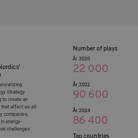
Number of plays
År 2020
22 000
Nordics'
h
ocratizing
År 2022
102 653
rgy Strategy
g to create an
hat affect us all.
År 2024
gy companies,
114 600
in energy-
hat challenges
Top countries