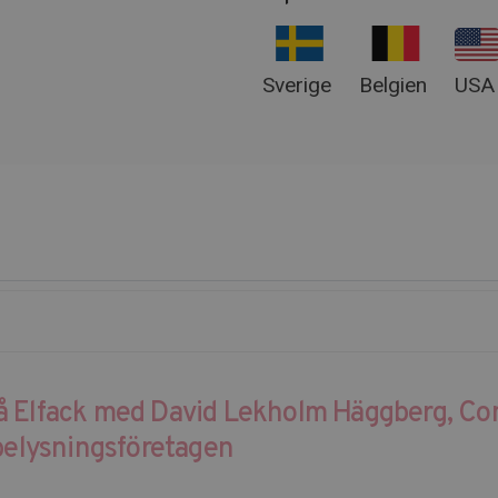
Sverige
Belgien
USA
å Elfack med David Lekholm Häggberg, C
 belysningsföretagen