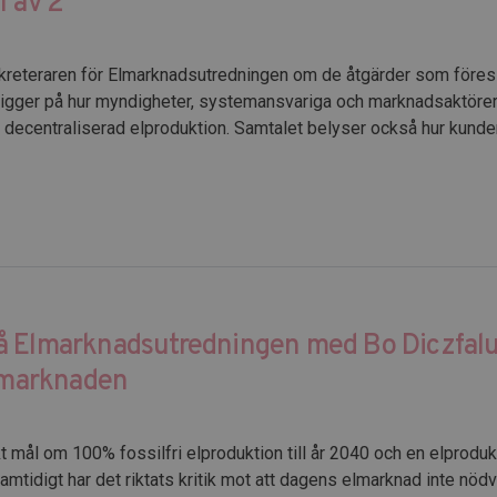
1 av 2
sekreteraren för Elmarknadsutredningen om de åtgärder som föresl
ligger på hur myndigheter, systemansvariga och marknadsaktöre
 decentraliserad elproduktion. Samtalet belyser också hur kunder 
å Elmarknadsutredningen med Bo Diczfalu
elmarknaden
kt mål om 100% fossilfri elproduktion till år 2040 och en elprodu
amtidigt har det riktats kritik mot att dagens elmarknad inte nödv