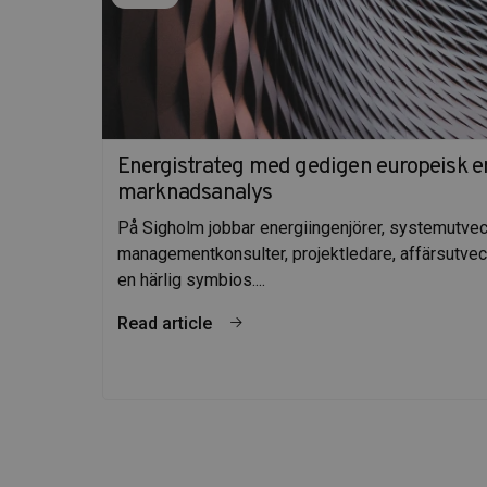
Energistrateg med gedigen europeisk 
marknadsanalys
På Sigholm jobbar energiingenjörer, systemutvec
managementkonsulter, projektledare, affärsutveck
en härlig symbios....
Read article