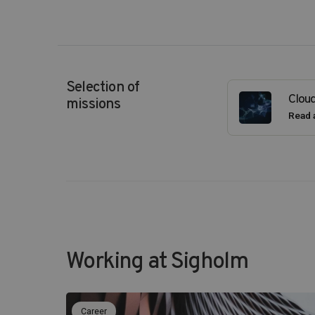
Selection of
Cloud
missions
Read a
Working at Sigholm
Career