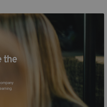
 the
e company
earning.