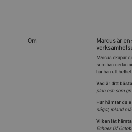
Om
Marcus är en 
verksamhetsut
Marcus skapar sig
som han sedan ar
har han ett helh
Vad är ditt bäs
plan och som gr
Hur hämtar du 
något, ibland må
Vilken låt hämta
Echoes Of October