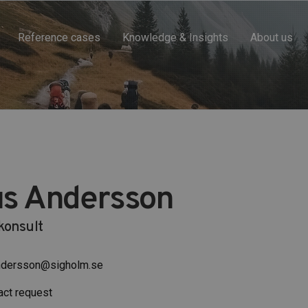
Reference cases
Knowledge & Insights
About us
s Andersson
onsult
ndersson@sigholm.se
act request