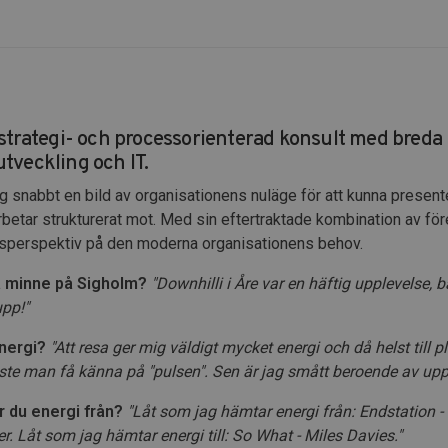
strategi- och processorienterad konsult med bred
veckling och IT.
 snabbt en bild av organisationens nuläge för att kunna present
betar strukturerat mot. Med sin eftertraktade kombination av fö
etsperspektiv på den moderna organisationens behov.
ta minne på Sigholm?
"Downhilli i Åre var en häftig upplevelse, b
upp!"
energi?
"Att resa ger mig väldigt mycket energi och då helst till p
ste man få känna på "pulsen". Sen är jag smått beroende av upp
r du energi från?
"Låt som jag hämtar energi från: Endstation -
. Låt som jag hämtar energi till: So What - Miles Davies."