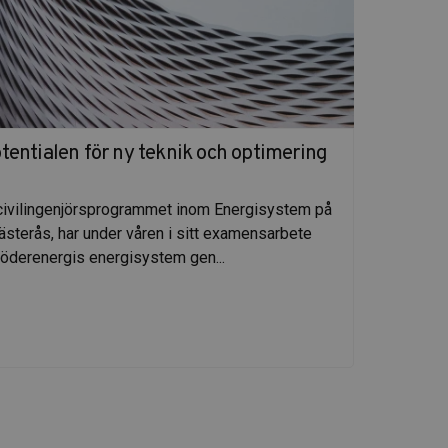
entialen för ny teknik och optimering
Ex-j
Samue
 civilingenjörsprogrammet inom Energisystem på
Chalm
ästerås, har under våren i sitt examensarbete
fjärrv
Söderenergis energisystem gen...
Read 