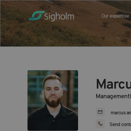
Our expertise
Marcu
Managementk
marcus.a
Send cont