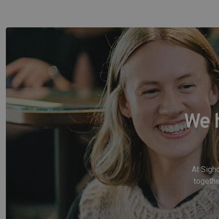
We 
At Sigho
togethe