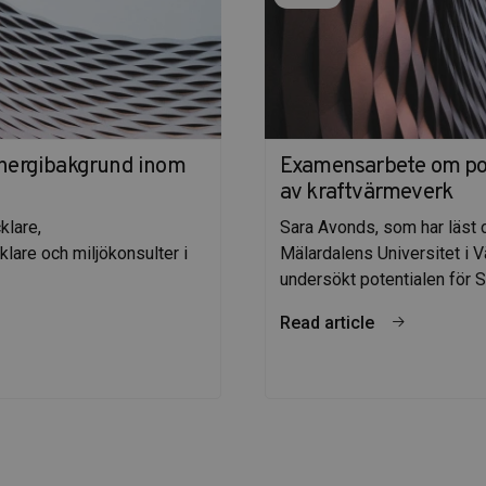
energibakgrund inom
Examensarbete om pot
av kraftvärmeverk
klare,
Sara Avonds, som har läst
lare och miljökonsulter i
Mälardalens Universitet i V
undersökt potentialen för 
Read article