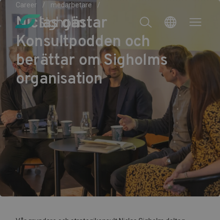
Career
medarbetare
Niclas gästar
Konsultpodden och
berättar om Sigholms
organisation