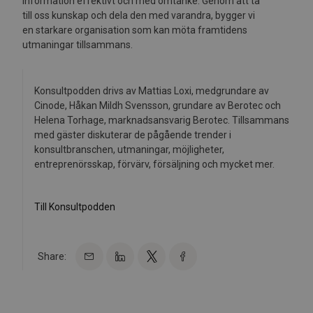
information effektivt och med omtanke. Genom att ta
till oss kunskap och dela den med varandra, bygger vi
en starkare organisation som kan möta framtidens
utmaningar tillsammans.
Konsultpodden drivs av Mattias Loxi, medgrundare av
Cinode, Håkan Mildh Svensson, grundare av Berotec och
Helena Torhage, marknadsansvarig Berotec. Tillsammans
med gäster diskuterar de pågående trender i
konsultbranschen, utmaningar, möjligheter,
entreprenörsskap, förvärv, försäljning och mycket mer.
Till Konsultpodden
Share: