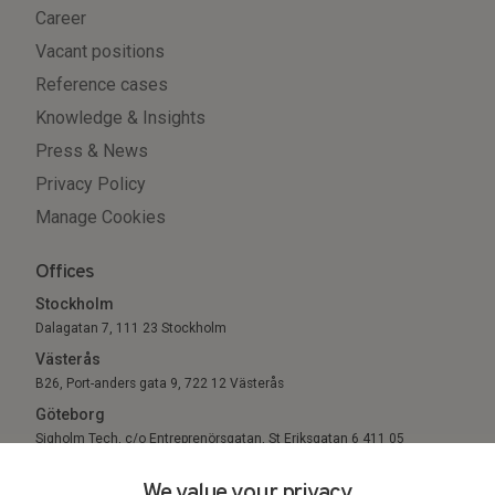
Career
Vacant positions
Reference cases
Knowledge & Insights
Press & News
Privacy Policy
Manage Cookies
Offices
Stockholm
Dalagatan 7, 111 23 Stockholm
Västerås
B26, Port-anders gata 9, 722 12 Västerås
Göteborg
Sigholm Tech, c/o Entreprenörsgatan, St Eriksgatan 6 411 05
Göteborg
We value your privacy