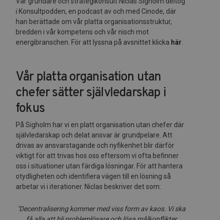
Vår grundare och strategikonsult Niclas Sigholm deltog
i Konsultpodden, en podcast av och med Cinode, där
han berättade om vår platta organisationsstruktur,
bredden i vår kompetens och vår nisch mot
energibranschen. För att lyssna på avsnittet klicka
här
.
Vår platta organisation utan
chefer sätter självledarskap i
fokus
På Sigholm har vi en platt organisation utan chefer där
självledarskap och delat ansvar är grundpelare. Att
drivas av ansvarstagande och nyfikenhet blir därför
viktigt för att trivas hos oss eftersom vi ofta befinner
oss i situationer utan färdiga lösningar. För att hantera
otydligheten och identifiera vägen till en lösning så
arbetar vi i iterationer. Niclas beskriver det som:
"Decentralisering kommer med viss form av kaos. Vi ska
få alla att bli problemlösare och lösa målkonflikter