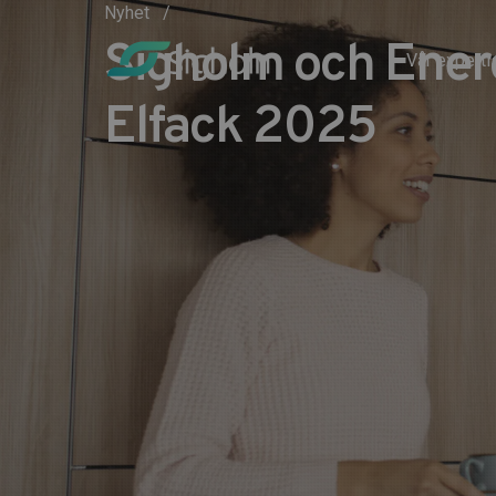
Nyhet
Sigholm och Energ
Vår experti
Elfack 2025