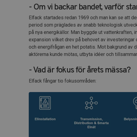
- Om vi backar bandet, varför st
Elfack startades redan 1969 och man kan se att d
period som präglades av snabb teknologisk utveckli
på nya energikällor. Man byggde ut vattenkraften, 
expansion vilket drev på behovet av investeringar oc
och energifrågan en het potatis. Mot bakgrund av d
aktörerna kunde mötas, utbyta idéer och tillsamman
- Vad är fokus för årets mässa?
Elfack fångar tio fokusområden: