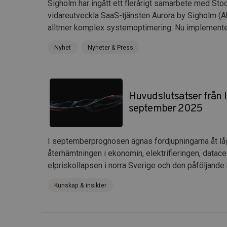
Sigholm har ingått ett flerårigt samarbete med Stoc
vidareutveckla SaaS-tjänsten Aurora by Sigholm (A
alltmer komplex systemoptimering. Nu implementer
Nyhet
Nyheter & Press
Huvudslutsatser från 
september 2025
I septemberprognosen ägnas fördjupningarna åt lå
återhämtningen i ekonomin, elektrifieringen, datac
elpriskollapsen i norra Sverige och den påföljande k
Kunskap & insikter