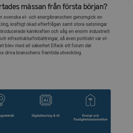
artades mässan från första början?
en svenska el- och energibranschen genomgick en
ng, kraftigt ökad efterfrågan samt stora satsningar
introducerade kärnkraften och såg en enorm industriell
h infrastrukturförbättringar, så även politiskt var el-
et blev med all säkerhet Elfack ett forum där
s driva branschens framtida utveckling.