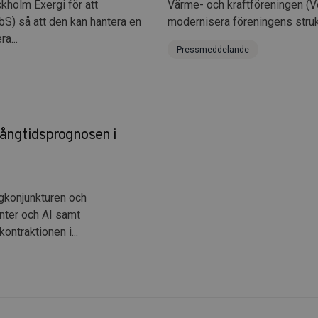
kholm Exergi för att
Värme- och kraftföreningen (V
bS) så att den kan hantera en
modernisera föreningens struktu
a...
Pressmeddelande
långtidsprognosen i
gkonjunkturen och
enter och AI samt
ontraktionen i...