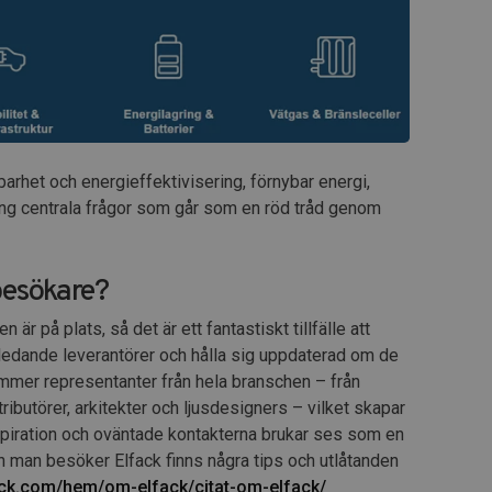
rhet och energieffektivisering, förnybar energi,
ling centrala frågor som går som en röd tråd genom
besökare?
 på plats, så det är ett fantastiskt tillfälle att
ledande leverantörer och hålla sig uppdaterad om de
ommer representanter från hela branschen – från
stributörer, arkitekter och ljusdesigners – vilket skapar
spiration och oväntade kontakterna brukar ses som en
n man besöker Elfack finns några tips och utlåtanden
fack.com/hem/om-elfack/citat-om-elfack/