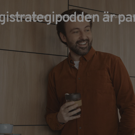
istrategipodden är part
s
Referensuppdrag
Kunskap & insikter
Om oss
K