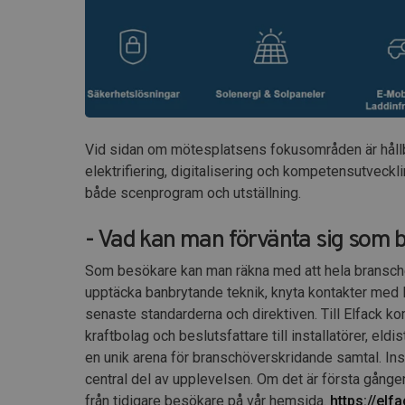
Vid sidan om mötesplatsens fokusområden är hållba
elektrifiering, digitalisering och kompetensutveck
både scenprogram och utställning.
- Vad kan man förvänta sig som 
Som besökare kan man räkna med att hela branschen är
upptäcka banbrytande teknik, knyta kontakter med 
senaste standarderna och direktiven. Till Elfack k
kraftbolag och beslutsfattare till installatörer, eldi
en unik arena för branschöverskridande samtal. In
central del av upplevelsen. Om det är första gånge
från tidigare besökare på vår hemsida.
https://el