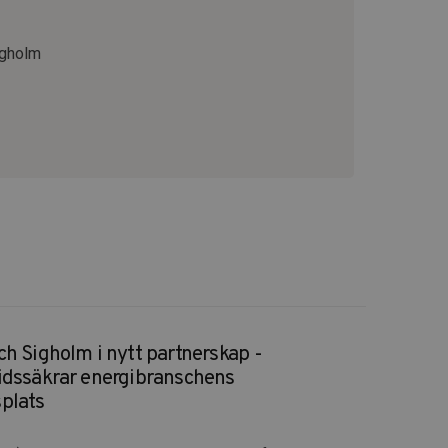
igholm
h Sigholm i nytt partnerskap -
idssäkrar energibranschens
plats