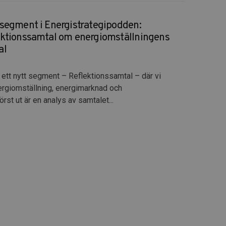
 segment i Energistrategipodden:
ektionssamtal om energiomställningens
al
 ett nytt segment – Reflektionssamtal – där vi
ergiomställning, energimarknad och
st ut är en analys av samtalet...