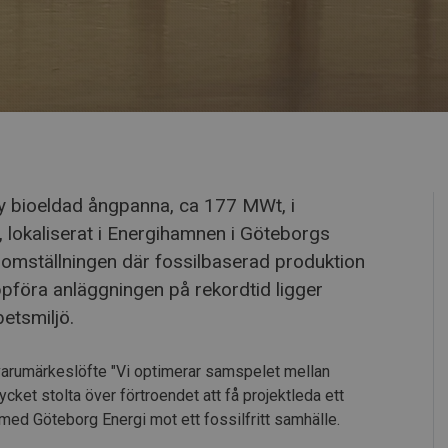
ny bioeldad ångpanna, ca 177 MWt, i
rk, lokaliserat i Energihamnen i Göteborgs
na omställningen där fossilbaserad produktion
ppföra anläggningen på rekordtid ligger
betsmiljö.
arumärkeslöfte "Vi optimerar samspelet mellan
cket stolta över förtroendet att få projektleda ett
 med Göteborg Energi mot ett fossilfritt samhälle.