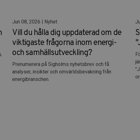
Jun 08, 2026 | Nyhet
Ju
n
Vill du hålla dig uppdaterad om de
S
viktigaste frågorna inom energi-
"
och samhällsutveckling?
,
Fö
jä
Prenumerera på Sigholms nyhetsbrev och få
"J
analyser, insikter och omvärldsbevakning från
or
energibranschen.