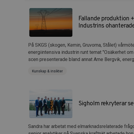
Fallande produktion +
Industrins ohanterade
På SKGS (skogen, Kemin, Gruvorna, Stålet) vårmö
energiintensiva industrin runt temat "Osäkerhet om 
scen presenterade bland annat Arne Bergvik, energi
Kunskap & insikter
Sigholm rekryterar se
Sandra har arbetat med elmarknadsrelaterade frågor
senior analytiker på Svenska kraftnät arbetade hon