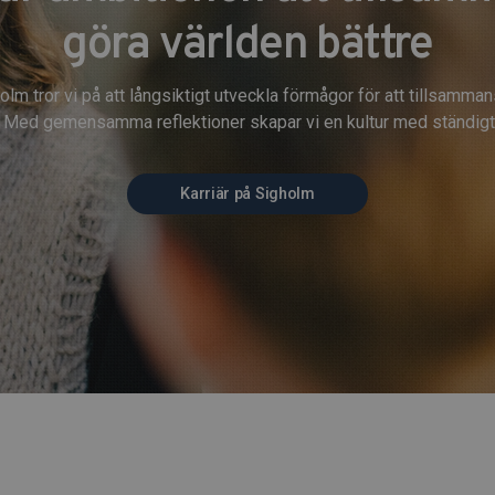
göra världen bättre
olm tror vi på att långsiktigt utveckla förmågor för att tillsamma
. Med gemensamma reflektioner skapar vi en kultur med ständigt 
Karriär på Sigholm