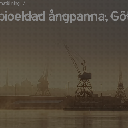
omställning
 bioeldad ångpanna, G
s
Referensuppdrag
Kunskap & insikter
Om oss
K