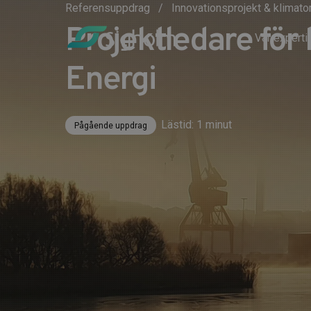
Referensuppdrag
Innovationsprojekt & klimat
Projektledare för
Vår experti
Energi
Lästid: 1 minut
Pågående uppdrag