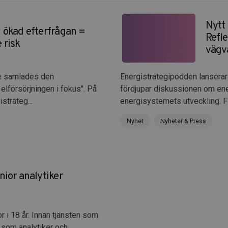
Nytt
 ökad efterfrågan =
Refl
 risk
vägv
te samlades den
Energistrategipodden lanserar
elförsörjningen i fokus". På
fördjupar diskussionen om en
strateg...
energisystemets utveckling. För
Nyhet
Nyheter & Press
nior analytiker
 i 18 år. Innan tjänsten som
 som analytiker och