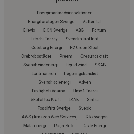
Energimarknadsinspektionen
Energiföretagen Sverige
Vattenfall
Ellevio
E.ON Sverige
ABB
Fortum
Hitachi Energy
Svenska kraftnät
Göteborg Energi
H2 Green Steel
Örebrobostäder
Preem
Öresundskraft
Svensk vindenergi
Liquid wind
SSAB
Lantmännen
Regeringskansliet
Svensk solenergi
Adven
Fastighetsägarna
Umeå Energi
Skellefteå Kraft
LKAB
Sinfra
Fossilfritt Sverige
Svebio
AWS (Amazon Web Services)
Riksbyggen
Mälarenergi
Ragn-Sells
Gävle Energi