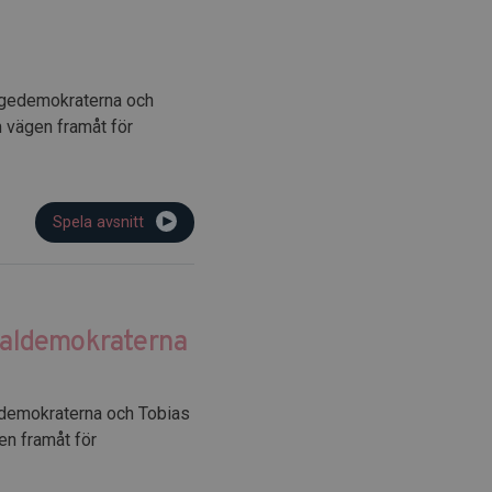
igedemokraterna och
m vägen framåt för
Spela avsnitt
cialdemokraterna
ldemokraterna och Tobias
en framåt för