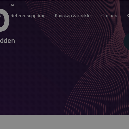
s
Referensuppdrag
Kunskap & insikter
Om oss
K