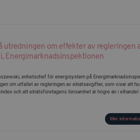
 utredningen om effekter av regleringen a
i, Energimarknadsinspektionen
luszewski, enhetschef för energisystem på Energimarknadsinspe
gen om utfallet av regleringen av elnätsavgifter, som visar att hu
ndex och att elnätsföretagens lönsamhet är högre än i elhandel 
Mer informati