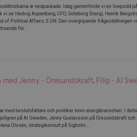
 poddmickarna är nedpackade. Idag genomförde vi en livepodd p
ck vi se Hedvig Aspenberg, CFO, Göteborg Energi, Henrik Bergstr
d of Political Affairs, E.ON. Den övergripande frågeställningen vi
roende för...
med Jenny - Öresundskraft, Filip - AI S
ar med beslutsfattare och politiker inom energibranschen. I detta
Kjellgren på AI Sweden, Jenny Gustavsson på Öresundskraft och
Helena Olssén, strategikonsult på Sigholm....