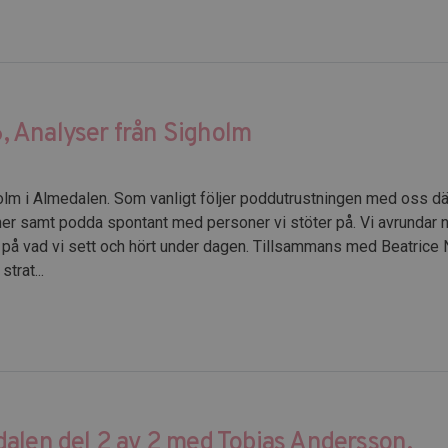
 Analyser från Sigholm
olm i Almedalen. Som vanligt följer poddutrustningen med oss d
oner samt podda spontant med personer vi stöter på. Vi avrundar
 på vad vi sett och hört under dagen. Tillsammans med Beatrice 
trat...
alen del 2 av 2 med Tobias Andersson,