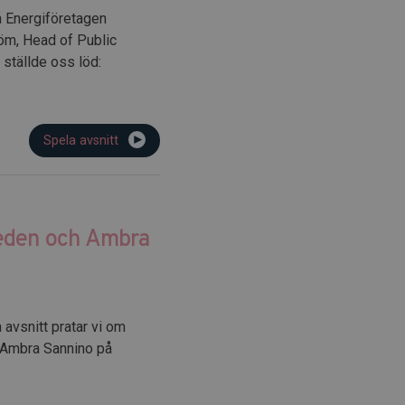
å Energiföretagen
öm, Head of Public
 ställde oss löd:
Spela avsnitt
weden och Ambra
 avsnitt pratar vi om
 Ambra Sannino på