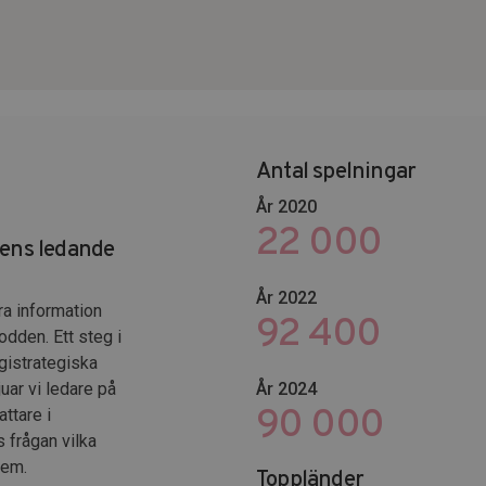
Antal spelningar
År 2020
22 000
dens ledande
År 2022
ra information
102 653
odden. Ett steg i
gistrategiska
uar vi ledare på
År 2024
116 400
ttare i
s frågan vilka
dem.
Toppländer