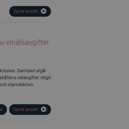
Spela avsnitt
v elnätsavgifter
ktionen. Samtalet utgår
shållens nätavgifter stigit
och elproduktion.
on
Spela avsnitt