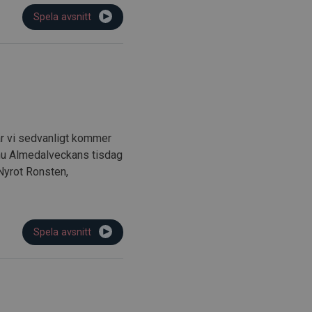
Spela avsnitt
är vi sedvanligt kommer
 nu Almedalveckans tisdag
Nyrot Ronsten,
Spela avsnitt