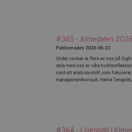
#365 - Almedalen 2026,
Publicerades 2026-06-23
Under veckan är flera av oss på Sigh
dela med oss av våra kvällsreflekti
med ett analysavsnitt som fokuserar
managementkonsult, Hanna Tengelin, s
#364 - Livepodd i Almed