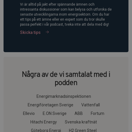
Vi är alltid på jakt efter spännande ämnen och
intressanta diskussioner som kan belysa och utforska de
senaste utvecklingarna inom energisektorn. Om du har
ett tips på ett ämne eller en expert som du tror skulle
passa perfekt i vår podcast, tveka inte att dela med dig!
Skicka tips
Några av de vi samtalat med i
podden
Energimarknadsinspektionen
Energiföretagen Sverige
Vattenfall
Ellevio
E.ON Sverige
ABB
Fortum
Hitachi Energy
Svenska kraftnät
Göteborg Energi
H2 Green Steel