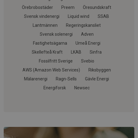
Örebrobostäder
Preem
Öresundskraft
Svensk vindenergi
Liquid wind
SSAB
Lantmännen
Regeringskansliet
Svensk solenergi
Adven
Fastighetsägarna
Umeå Energi
Skellefteå Kraft
LKAB
Sinfra
Fossilfritt Sverige
Svebio
AWS (Amazon Web Services)
Riksbyggen
Mälarenergi
Ragn-Sells
Gävle Energi
Energiforsk
Newsec