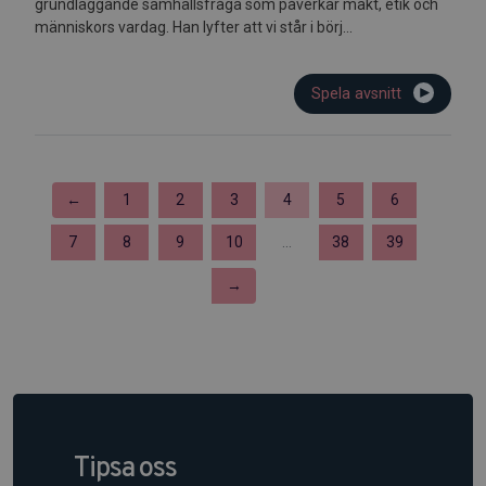
grundläggande samhällsfråga som påverkar makt, etik och
människors vardag. Han lyfter att vi står i börj...
Spela avsnitt
←
1
2
3
4
5
6
7
8
9
10
...
38
39
→
Tipsa oss