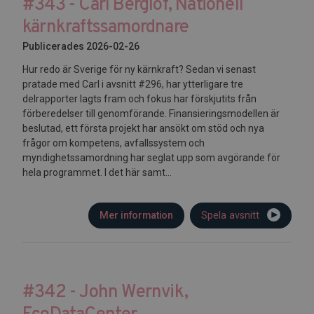
#343 - Carl Berglöf, Nationell
kärnkraftssamordnare
Publicerades 2026-02-26
Hur redo är Sverige för ny kärnkraft? Sedan vi senast
pratade med Carl i avsnitt #296, har ytterligare tre
delrapporter lagts fram och fokus har förskjutits från
förberedelser till genomförande. Finansieringsmodellen är
beslutad, ett första projekt har ansökt om stöd och nya
frågor om kompetens, avfallssystem och
myndighetssamordning har seglat upp som avgörande för
hela programmet. I det här samt...
Mer information
Spela avsnitt
#342 - John Wernvik,