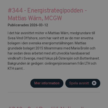
#344 - Energistrategipodden -
Mattias Wärn, MCGW
Publicerades 2026-03-12
I det här avsnittet möter vi Mattias Wärn, medgrundare till
Svea Vind Offshore, som har varit ett av de mer envetna
bolagen i den svenska energiomställningen. Mattias
grundade bolaget 2015 tillsammans med Maria Brolin och
har sedan dess arbetat med att utveckla havsbaserad
vindkraft i Sverige, med fokus på Östersjön och Bottenhavet.
Bakgrunden är gedigen: civilingenjörsexamen från LTH och
KTH samt...
Mer information
Spela avsnitt