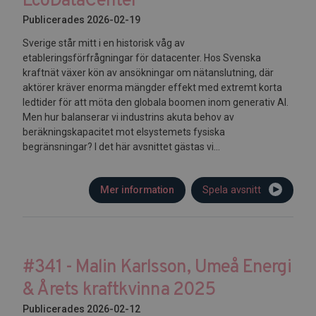
EcoDataCenter
Publicerades 2026-02-19
Sverige står mitt i en historisk våg av
etableringsförfrågningar för datacenter. Hos Svenska
kraftnät växer kön av ansökningar om nätanslutning, där
aktörer kräver enorma mängder effekt med extremt korta
ledtider för att möta den globala boomen inom generativ AI.
Men hur balanserar vi industrins akuta behov av
beräkningskapacitet mot elsystemets fysiska
begränsningar? I det här avsnittet gästas vi...
Mer information
Spela avsnitt
#341 - Malin Karlsson, Umeå Energi
& Årets kraftkvinna 2025
Publicerades 2026-02-12