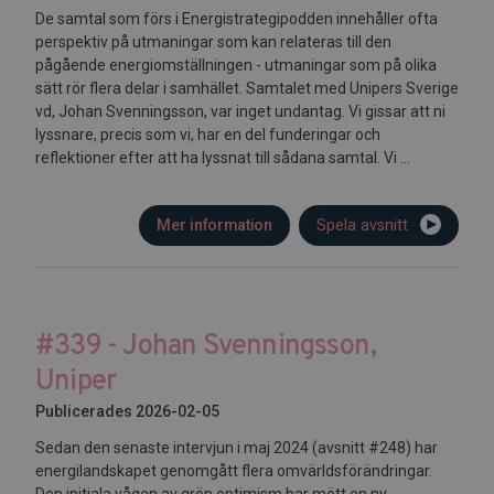
De samtal som förs i Energistrategipodden innehåller ofta
perspektiv på utmaningar som kan relateras till den
pågående energiomställningen - utmaningar som på olika
sätt rör flera delar i samhället. Samtalet med Unipers Sverige
vd, Johan Svenningsson, var inget undantag. Vi gissar att ni
lyssnare, precis som vi, har en del funderingar och
reflektioner efter att ha lyssnat till sådana samtal. Vi ...
Mer information
Spela avsnitt
#339 - Johan Svenningsson,
Uniper
Publicerades 2026-02-05
Sedan den senaste intervjun i maj 2024 (avsnitt #248) har
energilandskapet genomgått flera omvärldsförändringar.
Den initiala vågen av grön optimism har mött en ny