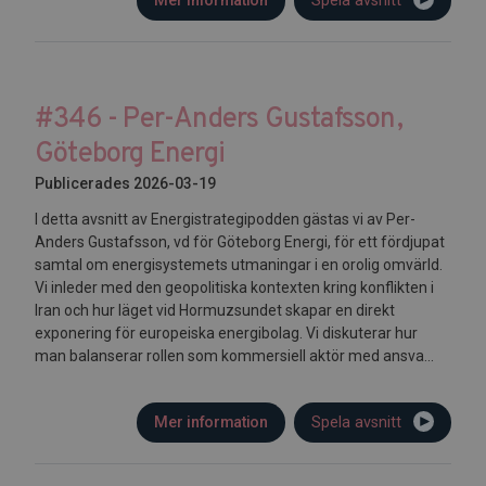
Mer information
Spela avsnitt
#346 - Per-Anders Gustafsson,
Göteborg Energi
Publicerades 2026-03-19
I detta avsnitt av Energistrategipodden gästas vi av Per-
Anders Gustafsson, vd för Göteborg Energi, för ett fördjupat
samtal om energisystemets utmaningar i en orolig omvärld.
Vi inleder med den geopolitiska kontexten kring konflikten i
Iran och hur läget vid Hormuzsundet skapar en direkt
exponering för europeiska energibolag. Vi diskuterar hur
man balanserar rollen som kommersiell aktör med ansva...
Mer information
Spela avsnitt