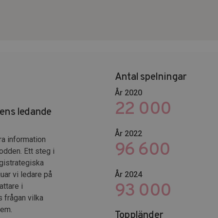
Antal spelningar
År 2020
22 000
dens ledande
År 2022
ra information
102 653
odden. Ett steg i
gistrategiska
uar vi ledare på
År 2024
120 000
ttare i
s frågan vilka
dem.
Toppländer