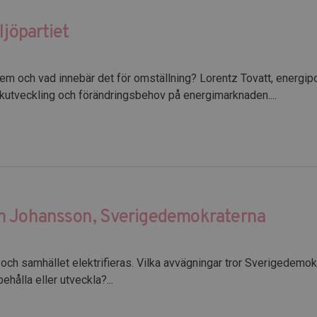
ljöpartiet
em och vad innebär det för omställning? Lorentz Tovatt, energipo
nikutveckling och förändringsbehov på energimarknaden....
öm Johansson, Sverigedemokraterna
ch samhället elektrifieras. Vilka avvägningar tror Sverigedemokr
behålla eller utveckla?...