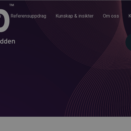
s
Referensuppdrag
Kunskap & insikter
Om oss
K