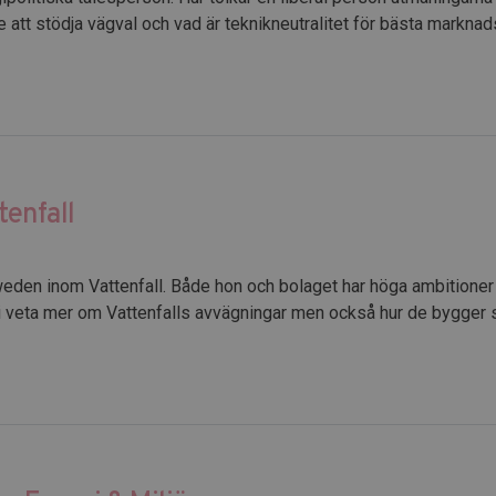
e att stödja vägval och vad är teknikneutralitet för bästa marknads
tenfall
weden inom Vattenfall. Både hon och bolaget har höga ambitioner v
vi veta mer om Vattenfalls avvägningar men också hur de bygger si