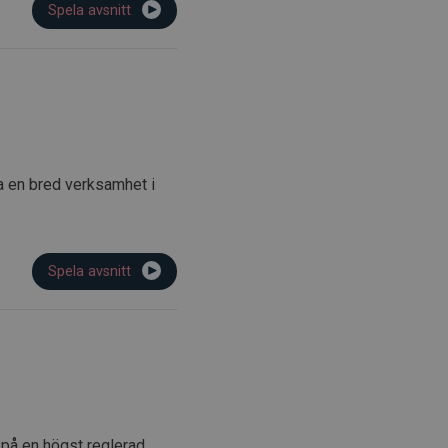
Spela avsnitt
va en bred verksamhet i
Spela avsnitt
 på en högst reglerad