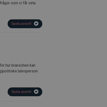
frågor som vi får veta
Spela avsnitt
 för hur branschen kan
gipolitiska talesperson
Spela avsnitt