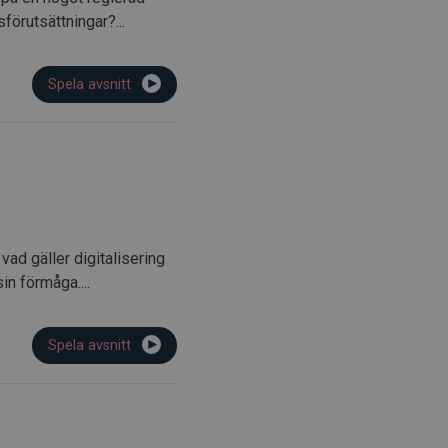
förutsättningar?...
Spela avsnitt
ad gäller digitalisering
n förmåga....
Spela avsnitt