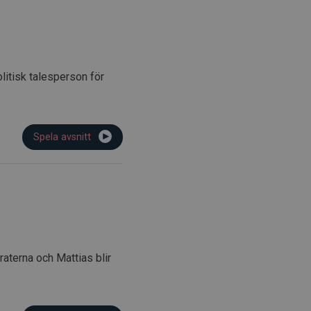
litisk talesperson för
Spela avsnitt
aterna och Mattias blir