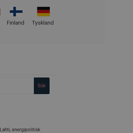
Finland
Tyskland
Sök
ahti, energipolitisk