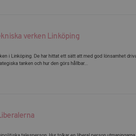
ekniska verken Linköping
ken i Linköping. De har hittat ett sätt att med god lönsamhet dri
ategiska tanken och hur den görs hållbar....
Liberalerna
ipolitiska talesperson. Hur tolkar en liberal person utmaningarna