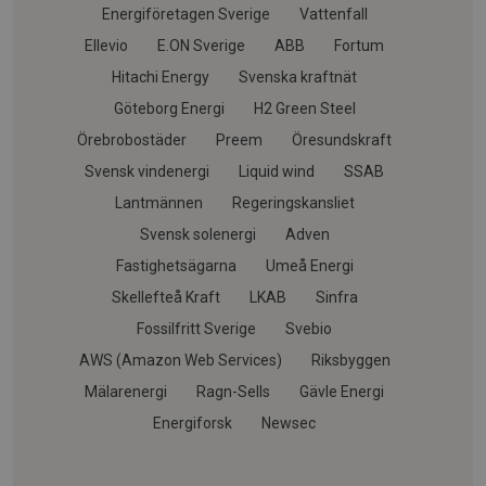
Energiföretagen Sverige
Vattenfall
Ellevio
E.ON Sverige
ABB
Fortum
Hitachi Energy
Svenska kraftnät
Göteborg Energi
H2 Green Steel
Örebrobostäder
Preem
Öresundskraft
Svensk vindenergi
Liquid wind
SSAB
Lantmännen
Regeringskansliet
Svensk solenergi
Adven
Fastighetsägarna
Umeå Energi
Skellefteå Kraft
LKAB
Sinfra
Fossilfritt Sverige
Svebio
AWS (Amazon Web Services)
Riksbyggen
Mälarenergi
Ragn-Sells
Gävle Energi
Energiforsk
Newsec