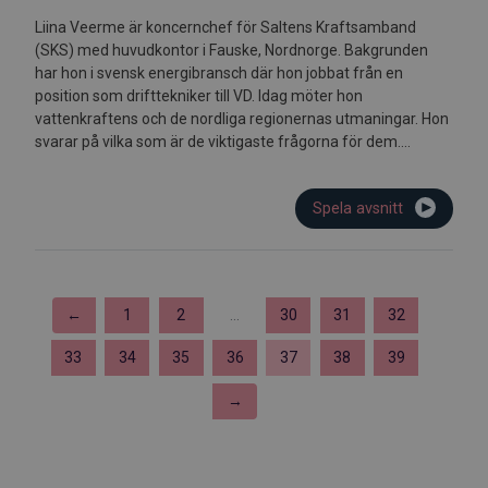
Liina Veerme är koncernchef för Saltens Kraftsamband
(SKS) med huvudkontor i Fauske, Nordnorge. Bakgrunden
har hon i svensk energibransch där hon jobbat från en
position som drifttekniker till VD. Idag möter hon
vattenkraftens och de nordliga regionernas utmaningar. Hon
svarar på vilka som är de viktigaste frågorna för dem....
Spela avsnitt
←
1
2
...
30
31
32
33
34
35
36
37
38
39
→