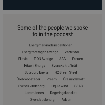
Some of the people we spoke
to in the podcast
Energimarknadsinspektionen
Energiföretagen Sverige
Vattenfall
Ellevio
E.ON Sverige
ABB
Fortum
Hitachi Energy
Svenska kraftnät
Göteborg Energi
H2 Green Steel
Örebrobostäder
Preem
Öresundskraft
Svensk vindenergi
Liquid wind
SSAB
Lantmännen
Regeringskansliet
Svensk solenergi
Adven