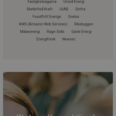
Fastighetsägarna
Umeå Energi
Skellefteå Kraft
LKAB
Sinfra
Fossilfritt Sverige
Svebio
AWS (Amazon Web Services)
Riksbyggen
Mälarenergi
Ragn-Sells
Gävle Energi
Energiforsk
Newsec