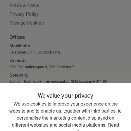
Press & News
Privacy Policy
Manage Cookies
Offices
Stockholm
Dalagatan 7, 111 23 Stockholm
Västerås
B26, Port-anders gata 9, 722 12 Västerås
Göteborg
Sigholm Tech, c/o Entreprenörsgatan, St Eriksgatan 6 411 05
Göteborg
We value your privacy
We use cookies to improve your experience on the
© 2026. All Rights Reserved.
website and to enable us, together with third parties, to
personalise the marketing content displayed on
different websites and social media platforms.
Read