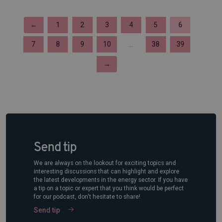
←
1
2
3
4
5
6
7
8
9
10
...
38
39
→
Send tip
We are always on the lookout for exciting topics and
interesting discussions that can highlight and explore
the latest developments in the energy sector. If you have
a tip on a topic or expert that you think would be perfect
for our podcast, don't hesitate to share!
Send tip