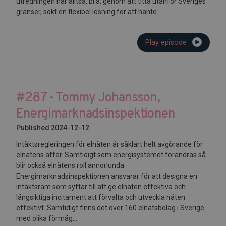
utredningen har alltså, bl.a. genom att titta utanför Sveriges
gränser, sökt en flexibel lösning för att hante...
Play episode
#287 - Tommy Johansson,
Energimarknadsinspektionen
Published 2024-12-12
Intäktsregleringen för elnäten är såklart helt avgörande för
elnätens affär. Samtidigt som energisystemet förändras så
blir också elnätens roll annorlunda.
Energimarknadsinspektionen ansvarar för att designa en
intäktsram som syftar till att ge elnäten effektiva och
långsiktiga incitament att förvalta och utveckla näten
effektivt. Samtidigt finns det över 160 elnätsbolag i Sverige
med olika förmåg...