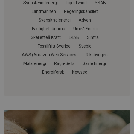
Svensk vindenergi
Liquid wind
SSAB
Lantmännen
Regeringskansliet
Svensk solenergi
Adven
Fastighetsägarna
Umeå Energi
Skellefteå Kraft
LKAB
Sinfra
Fossilfritt Sverige
Svebio
AWS (Amazon Web Services)
Riksbyggen
Mälarenergi
Ragn-Sells
Gävle Energi
Energiforsk
Newsec