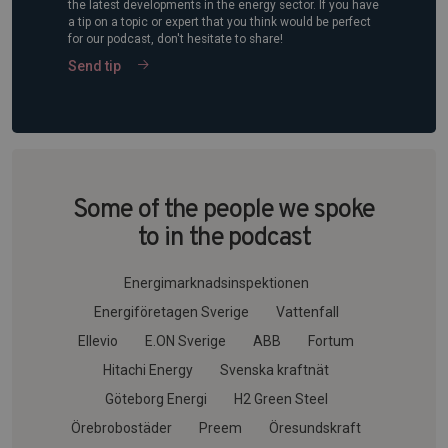
the latest developments in the energy sector. If you have
a tip on a topic or expert that you think would be perfect
for our podcast, don't hesitate to share!
Send tip
Some of the people we spoke
to in the podcast
Energimarknadsinspektionen
Energiföretagen Sverige
Vattenfall
Ellevio
E.ON Sverige
ABB
Fortum
Hitachi Energy
Svenska kraftnät
Göteborg Energi
H2 Green Steel
Örebrobostäder
Preem
Öresundskraft