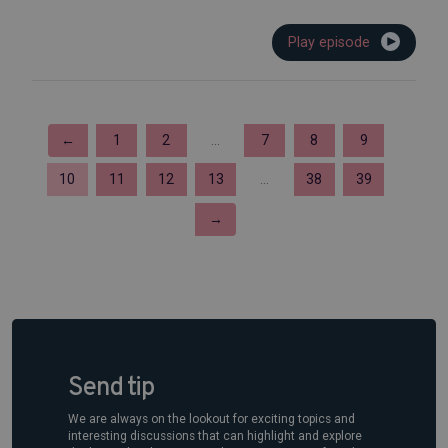
Play episode
←
1
2
...
7
8
9
10
11
12
13
...
38
39
→
Send tip
We are always on the lookout for exciting topics and
interesting discussions that can highlight and explore