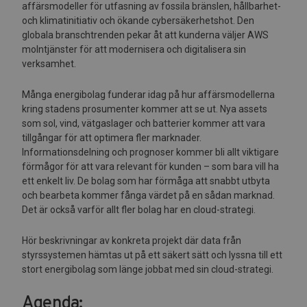
affärsmodeller för utfasning av fossila bränslen, hållbarhet-
och klimatinitiativ och ökande cybersäkerhetshot. Den
globala branschtrenden pekar åt att kunderna väljer AWS
molntjänster för att modernisera och digitalisera sin
verksamhet.
Många energibolag funderar idag på hur affärsmodellerna
kring stadens prosumenter kommer att se ut. Nya assets
som sol, vind, vätgaslager och batterier kommer att vara
tillgångar för att optimera fler marknader.
Informationsdelning och prognoser kommer bli allt viktigare
förmågor för att vara relevant för kunden – som bara vill ha
ett enkelt liv. De bolag som har förmåga att snabbt utbyta
och bearbeta kommer fånga värdet på en sådan marknad.
Det är också varför allt fler bolag har en cloud-strategi.
Hör beskrivningar av konkreta projekt där data från
styrssystemen hämtas ut på ett säkert sätt och lyssna till ett
stort energibolag som länge jobbat med sin cloud-strategi.
Agenda: