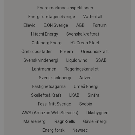
Energimarknadsinspektionen
Energiföretagen Sverige
Vattenfall
Ellevio
E.ON Sverige
ABB
Fortum
Hitachi Energy
Svenska kraftnät
Göteborg Energi
H2 Green Steel
Örebrobostäder
Preem
Öresundskraft
Svensk vindenergi
Liquid wind
SSAB
Lantmännen
Regeringskansliet
Svensk solenergi
Adven
Fastighetsägarna
Umeå Energi
Skellefteå Kraft
LKAB
Sinfra
Fossilfritt Sverige
Svebio
AWS (Amazon Web Services)
Riksbyggen
Mälarenergi
Ragn-Sells
Gävle Energi
Energiforsk
Newsec