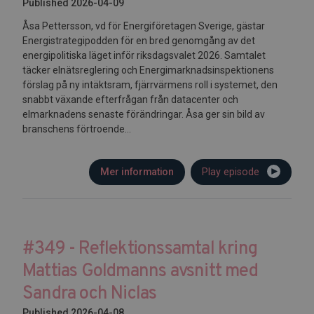
Published 2026-04-09
Åsa Pettersson, vd för Energiföretagen Sverige, gästar
Energistrategipodden för en bred genomgång av det
energipolitiska läget inför riksdagsvalet 2026. Samtalet
täcker elnätsreglering och Energimarknadsinspektionens
förslag på ny intäktsram, fjärrvärmens roll i systemet, den
snabbt växande efterfrågan från datacenter och
elmarknadens senaste förändringar. Åsa ger sin bild av
branschens förtroende...
Mer information
Play episode
#349 - Reflektionssamtal kring
Mattias Goldmanns avsnitt med
Sandra och Niclas
Published 2026-04-08