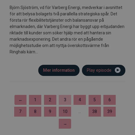
Björn Sjöström, vd för Varberg Energi, medverkar i avsnittet
för att belysa bolagets två parallella strategiska spår. Det
första rör flexibilitetstjänster och balansansvar på
elmarknaden, där Varberg Energi har byggt upp erbjudanden
riktade till kunder som söker hjälp med att hantera sin
marknadsexponering. Det andra rör en pågående
möjlighetsstudie om att nyttja överskottsvärme från
Ringhals kärn...
Mer information
Play episode
←
1
2
3
4
5
6
7
8
9
10
...
38
39
→