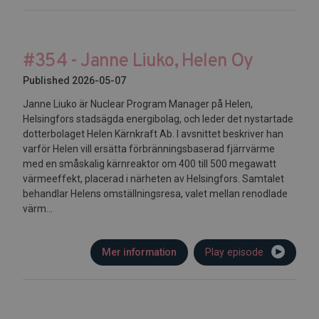
#354 - Janne Liuko, Helen Oy
Published 2026-05-07
Janne Liuko är Nuclear Program Manager på Helen,
Helsingfors stadsägda energibolag, och leder det nystartade
dotterbolaget Helen Kärnkraft Ab. I avsnittet beskriver han
varför Helen vill ersätta förbränningsbaserad fjärrvärme
med en småskalig kärnreaktor om 400 till 500 megawatt
värmeeffekt, placerad i närheten av Helsingfors. Samtalet
behandlar Helens omställningsresa, valet mellan renodlade
värm...
Mer information
Play episode