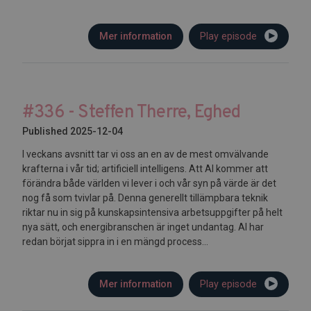
Mer information
Play episode
#336 - Steffen Therre, Eghed
Published 2025-12-04
I veckans avsnitt tar vi oss an en av de mest omvälvande
krafterna i vår tid; artificiell intelligens. Att AI kommer att
förändra både världen vi lever i och vår syn på värde är det
nog få som tvivlar på. Denna generellt tillämpbara teknik
riktar nu in sig på kunskapsintensiva arbetsuppgifter på helt
nya sätt, och energibranschen är inget undantag. AI har
redan börjat sippra in i en mängd process...
Mer information
Play episode