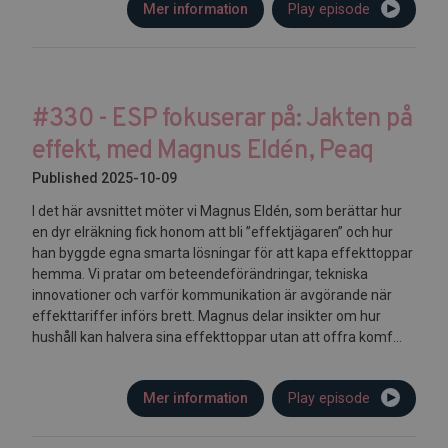
Mer information
Play episode
#330 - ESP fokuserar på: Jakten på
effekt, med Magnus Eldén, Peaq
Published 2025-10-09
I det här avsnittet möter vi Magnus Eldén, som berättar hur
en dyr elräkning fick honom att bli ”effektjägaren” och hur
han byggde egna smarta lösningar för att kapa effekttoppar
hemma. Vi pratar om beteendeförändringar, tekniska
innovationer och varför kommunikation är avgörande när
effekttariffer införs brett. Magnus delar insikter om hur
hushåll kan halvera sina effekttoppar utan att offra komf...
Mer information
Play episode