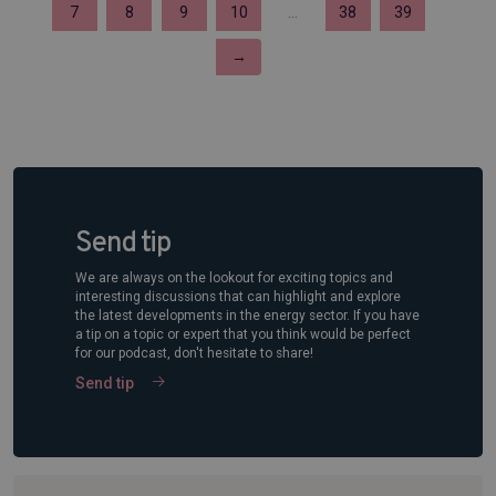
7
8
9
10
...
38
39
→
Send tip
We are always on the lookout for exciting topics and
interesting discussions that can highlight and explore
the latest developments in the energy sector. If you have
a tip on a topic or expert that you think would be perfect
for our podcast, don't hesitate to share!
Send tip