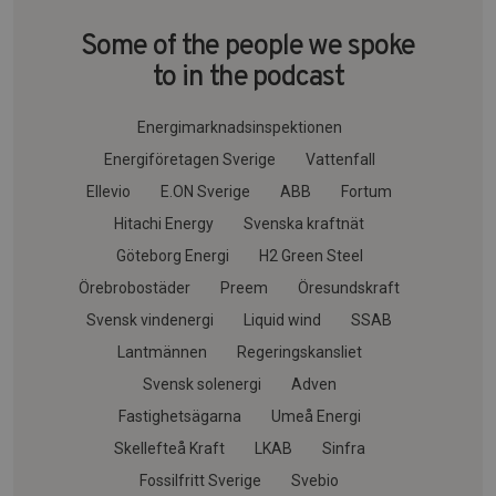
Some of the people we spoke
to in the podcast
Energimarknadsinspektionen
Energiföretagen Sverige
Vattenfall
Ellevio
E.ON Sverige
ABB
Fortum
Hitachi Energy
Svenska kraftnät
Göteborg Energi
H2 Green Steel
Örebrobostäder
Preem
Öresundskraft
Svensk vindenergi
Liquid wind
SSAB
Lantmännen
Regeringskansliet
Svensk solenergi
Adven
Fastighetsägarna
Umeå Energi
Skellefteå Kraft
LKAB
Sinfra
Fossilfritt Sverige
Svebio