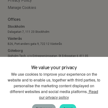
Privacy Policy
Manage Cookies
Offices
Stockholm
Dalagatan 7, 111 23 Stockholm
Västerås
B26, Port-anders gata 9, 722 12 Västerås
Göteborg
Sigholm Tech, c/o Entreprenörsgatan, St Eriksgatan 6 411 05
Göteborg
We value your privacy
We use cookies to improve your experience on the
© 2026. All Rights Reserved.
website and to enable us, together with third parties, to
personalise the marketing content displayed on
different websites and social media platforms.
Read
our privacy policy
00:00
00:45
Energistrategipodden
Tack för den här säsongen. Vi hörs i höst igen!