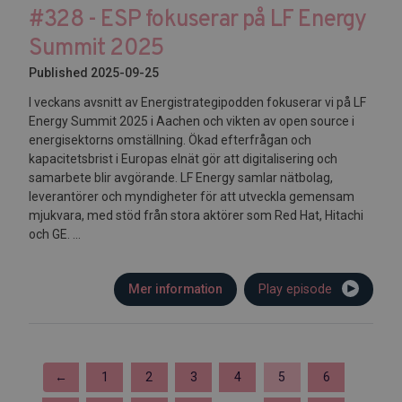
#328 - ESP fokuserar på LF Energy
Summit 2025
Published 2025-09-25
I veckans avsnitt av Energistrategipodden fokuserar vi på LF
Energy Summit 2025 i Aachen och vikten av open source i
energisektorns omställning. Ökad efterfrågan och
kapacitetsbrist i Europas elnät gör att digitalisering och
samarbete blir avgörande. LF Energy samlar nätbolag,
leverantörer och myndigheter för att utveckla gemensam
mjukvara, med stöd från stora aktörer som Red Hat, Hitachi
och GE. ...
Mer information
Play episode
←
1
2
3
4
5
6