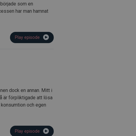
m började som en
rocessen har man hamnat
Play episode
nen dock en annan. Mitt i
är förpliktigade att lösa
an konsumtion och egen
Play episode