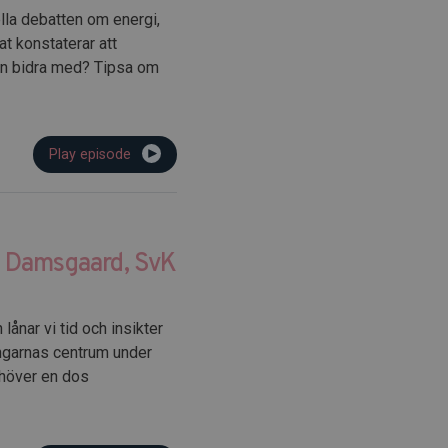
lla debatten om energi,
at konstaterar att
ken bidra med? Tipsa om
Play episode
as Damsgaard, SvK
lånar vi tid och insikter
ingarnas centrum under
ehöver en dos