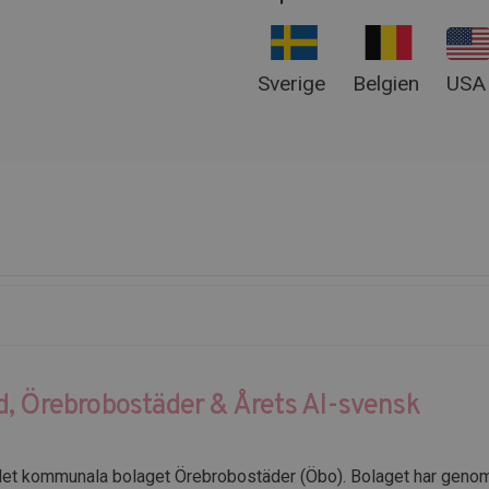
Sverige
Belgien
USA
d, Örebrobostäder & Årets AI-svensk
ch det kommunala bolaget Örebrobostäder (Öbo). Bolaget har gen