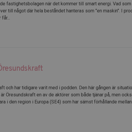
ande fastighetsbolagen när det kommer till smart energi. Vad so
 över till något där hela beståndet hanteras som "en maskin". I p
får...
Öresundskraft
t och har tidigare varit med i podden. Den här gången är situatio
är Öresundskraft en av de aktörer som både tjänar på, men också 
vara i den region i Europa (SE4) som har sämst förhållande mell