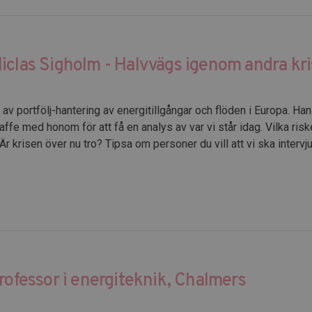
iclas Sigholm - Halvvägs igenom andra kri
av portfölj-hantering av energitillgångar och flöden i Europa. Ha
ffe med honom för att få en analys av var vi står idag. Vilka riske
r krisen över nu tro? Tipsa om personer du vill att vi ska intervj
rofessor i energiteknik, Chalmers