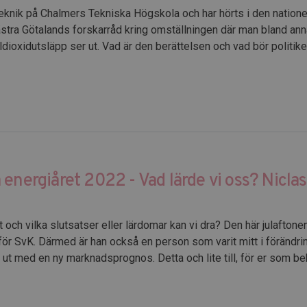
teknik på Chalmers Tekniska Högskola och har hörts i den natione
Västra Götalands forskarråd kring omställningen där man bland ann
ldioxidutsläpp ser ut. Vad är den berättelsen och vad bör politi
 energiåret 2022 - Vad lärde vi oss? Nicl
t och vilka slutsatser eller lärdomar kan vi dra? Den här julaftonen 
för SvK. Därmed är han också en person som varit mitt i förändr
ut med en ny marknadsprognos. Detta och lite till, för er som b