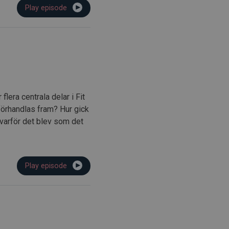
Play episode
era centrala delar i Fit
 förhandlas fram? Hur gick
 varför det blev som det
Play episode