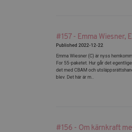
#157 - Emma Wiesner, E
Published 2022-12-22
Emma Wiesner (C) är nyss hemkommen e
For 55-paketet. Hur går det egentlige
det med CBAM och utsläppsrättshandeln
blev. Det här är m...
#156 - Om kärnkraft med