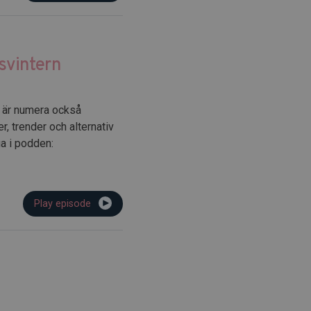
svintern
n är numera också
r, trender och alternativ
ua i podden:
Play episode