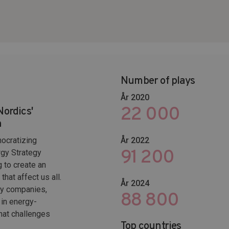
Number of plays
År 2020
22 000
Nordics'
h
ocratizing
År 2022
102 653
rgy Strategy
g to create an
hat affect us all.
År 2024
gy companies,
116 400
in energy-
hat challenges
Top countries