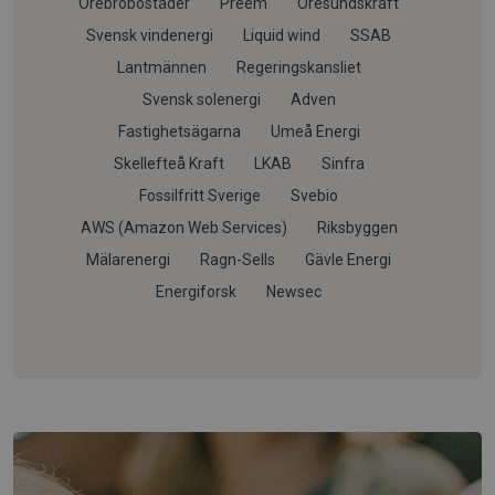
Örebrobostäder
Preem
Öresundskraft
Svensk vindenergi
Liquid wind
SSAB
Lantmännen
Regeringskansliet
Svensk solenergi
Adven
Fastighetsägarna
Umeå Energi
Skellefteå Kraft
LKAB
Sinfra
Fossilfritt Sverige
Svebio
AWS (Amazon Web Services)
Riksbyggen
Mälarenergi
Ragn-Sells
Gävle Energi
Energiforsk
Newsec