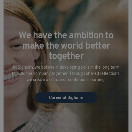
We have the ambition to
make the world better
together
At Sigholm, we believe in developing skills in the long term
to build the company together. Through shared reflections,
we create a culture of continuous learning.
Career at Sigholm