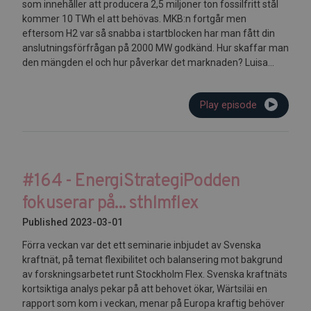
som innehåller att producera 2,5 miljoner ton fossilfritt stål
kommer 10 TWh el att behövas. MKB:n fortgår men
eftersom H2 var så snabba i startblocken har man fått din
anslutningsförfrågan på 2000 MW godkänd. Hur skaffar man
den mängden el och hur påverkar det marknaden? Luisa...
Play episode
#164 - EnergiStrategiPodden
fokuserar på... sthlmflex
Published 2023-03-01
Förra veckan var det ett seminarie inbjudet av Svenska
kraftnät, på temat flexibilitet och balansering mot bakgrund
av forskningsarbetet runt Stockholm Flex. Svenska kraftnäts
kortsiktiga analys pekar på att behovet ökar, Wärtsiläi en
rapport som kom i veckan, menar på Europa kraftig behöver