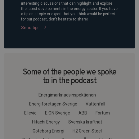
interesting discussions that can highlight and explore
the latest developments in the energy sector. If you have
a tip on a topic or expert that you think would be perfect
for our podcast, don't hesitate to share!
Send tip
Some of the people we spoke
to in the podcast
Energimarknadsinspektionen
Energiföretagen Sverige
Vattenfall
Ellevio
E.ON Sverige
ABB
Fortum
Hitachi Energy
Svenska kraftnät
Göteborg Energi
H2 Green Steel