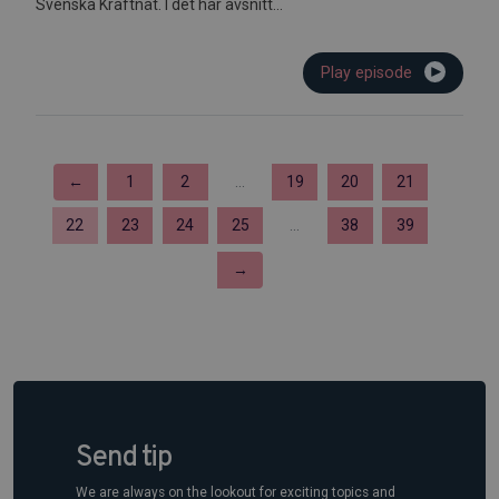
Svenska Kraftnät. I det här avsnitt...
Play episode
←
1
2
...
19
20
21
22
23
24
25
...
38
39
→
Send tip
We are always on the lookout for exciting topics and