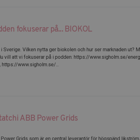
dden fokuserar på... BIOKOL
ng i Sverige. Vilken nytta ger biokolen och hur ser marknaden ut? 
u vill att vi fokuserar på i podden: https://www.sigholm.se/ener
 https://www.sigholm.se/...
itatchi ABB Power Grids
 Power Grids som är en central leverantör för högspänd likström,