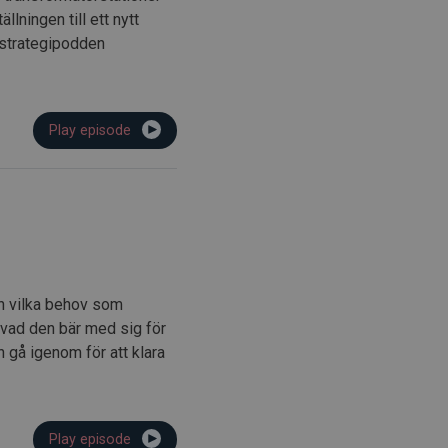
lningen till ett nytt
istrategipodden
Play episode
ch vilka behov som
h vad den bär med sig för
 gå igenom för att klara
Play episode