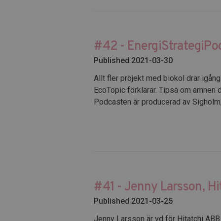
#42 - EnergiStrategiPo
Published 2021-03-30
Allt fler projekt med biokol drar igå
EcoTopic förklarar. Tipsa om ämnen d
Podcasten är producerad av Sigholm,
#41 - Jenny Larsson, H
Published 2021-03-25
Jenny Larsson är vd för Hitatchi ABB