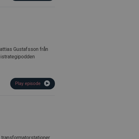
Mattias Gustafsson från
gistrategipodden
Play episode
 transformatorstationer