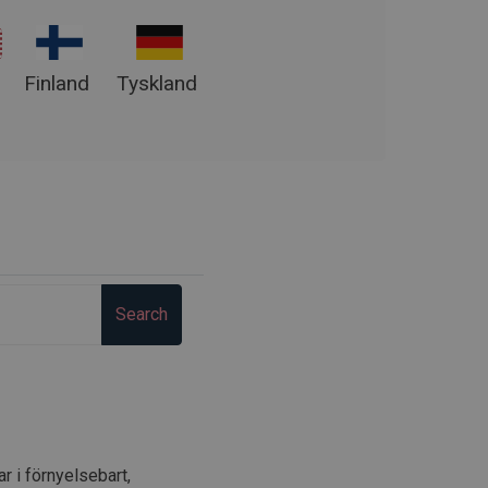
Finland
Tyskland
Search
r i förnyelsebart,