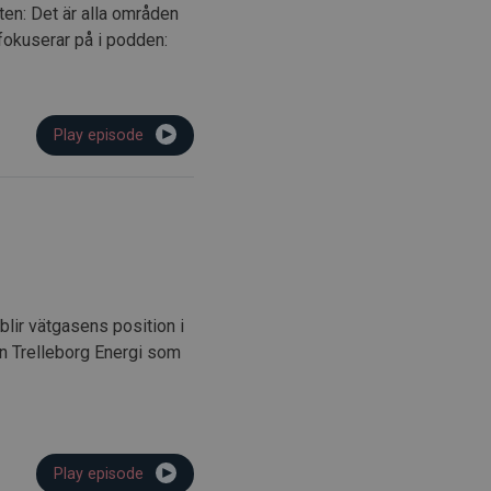
ten: Det är alla områden
fokuserar på i podden:
Play episode
blir vätgasens position i
rån Trelleborg Energi som
Play episode