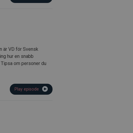
an är VD för Svensk
ring hur en snabb
n. Tipsa om personer du
Play episode