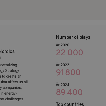
Number of plays
År 2020
22 000
Nordics'
h
ocratizing
År 2022
102 653
rgy Strategy
g to create an
hat affect us all.
År 2024
gy companies,
115 800
in energy-
hat challenges
Top countries