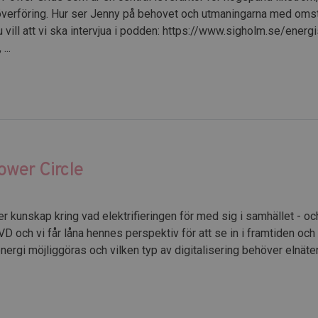
överföring. Hur ser Jenny på behovet och utmaningarna med omstäl
ill att vi ska intervjua i podden: https://www.sigholm.se/energ
...
ower Circle
er kunskap kring vad elektrifieringen för med sig i samhället - o
D och vi får låna hennes perspektiv för att se in i framtiden oc
ergi möjliggöras och vilken typ av digitalisering behöver elnäten