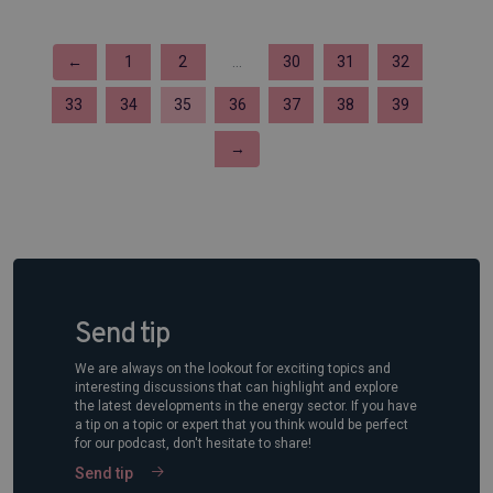
←
1
2
...
30
31
32
33
34
35
36
37
38
39
→
Send tip
We are always on the lookout for exciting topics and
interesting discussions that can highlight and explore
the latest developments in the energy sector. If you have
a tip on a topic or expert that you think would be perfect
for our podcast, don't hesitate to share!
Send tip