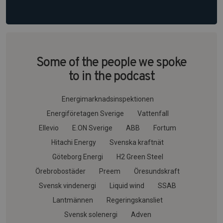
Some of the people we spoke
to in the podcast
Energimarknadsinspektionen
Energiföretagen Sverige
Vattenfall
Ellevio
E.ON Sverige
ABB
Fortum
Hitachi Energy
Svenska kraftnät
Göteborg Energi
H2 Green Steel
Örebrobostäder
Preem
Öresundskraft
Svensk vindenergi
Liquid wind
SSAB
Lantmännen
Regeringskansliet
Svensk solenergi
Adven