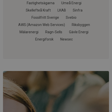
Fastighetsägarna
Umeå Energi
Skellefteå Kraft
LKAB
Sinfra
Fossilfritt Sverige
Svebio
AWS (Amazon Web Services)
Riksbyggen
Mälarenergi
Ragn-Sells
Gävle Energi
Energiforsk
Newsec