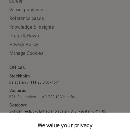
Career
Vacant positions
Reference cases
Knowledge & Insights
Press & News
Privacy Policy
Manage Cookies
Offices
Stockholm
Dalagatan 7, 111 23 Stockholm
Västerås
B26, Port-anders gata 9, 722 12 Västerås
Göteborg
Sigholm Tech, c/o Entreprenörsgatan, St Eriksgatan 6 411 05
Göteborg
We value your privacy