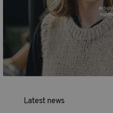
At Sigho
togethe
Latest news