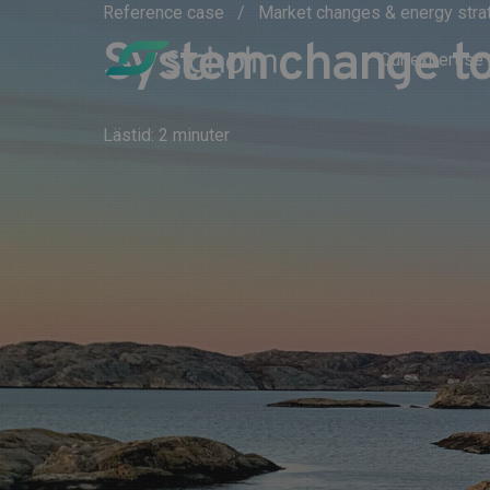
Reference case
Market changes & energy str
System change to 
Our expertise
Lästid: 2 minuter