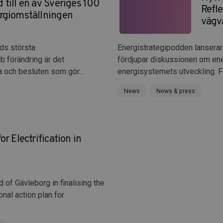
 till en av Sveriges 100
Refl
ergiomställningen
vägv
ids största
Energistrategipodden lanserar
b förändring är det
fördjupar diskussionen om en
 och besluten som gör...
energisystemets utveckling. För
News
News & press
or Electrification in
of Gävleborg in finalising the
nal action plan for