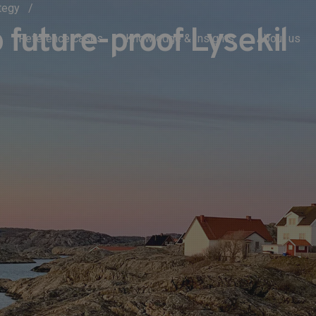
ategy
future-proof Lysekil
Reference cases
Knowledge & Insights
About us