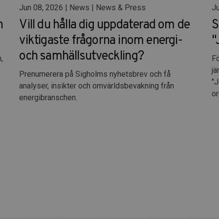
Jun 08, 2026 | News | News & Press
Ju
n
Vill du hålla dig uppdaterad om de
S
viktigaste frågorna inom energi-
"
och samhällsutveckling?
,
Fö
jä
Prenumerera på Sigholms nyhetsbrev och få
"J
analyser, insikter och omvärldsbevakning från
or
energibranschen.