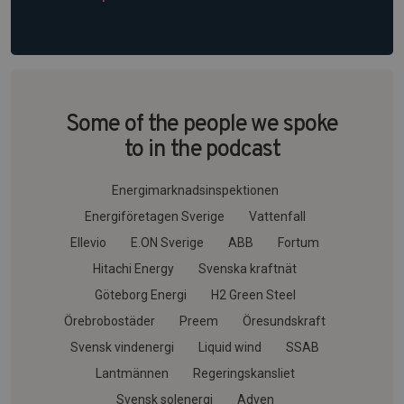
Some of the people we spoke
to in the podcast
Energimarknadsinspektionen
Energiföretagen Sverige
Vattenfall
Ellevio
E.ON Sverige
ABB
Fortum
Hitachi Energy
Svenska kraftnät
Göteborg Energi
H2 Green Steel
Örebrobostäder
Preem
Öresundskraft
Svensk vindenergi
Liquid wind
SSAB
Lantmännen
Regeringskansliet
Svensk solenergi
Adven