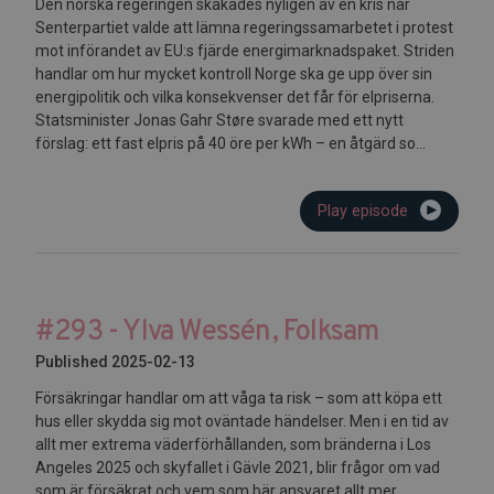
Den norska regeringen skakades nyligen av en kris när
Senterpartiet valde att lämna regeringssamarbetet i protest
mot införandet av EU:s fjärde energimarknadspaket. Striden
handlar om hur mycket kontroll Norge ska ge upp över sin
energipolitik och vilka konsekvenser det får för elpriserna.
Statsminister Jonas Gahr Støre svarade med ett nytt
förslag: ett fast elpris på 40 öre per kWh – en åtgärd so...
Play episode
#293 - Ylva Wessén, Folksam
Published 2025-02-13
Försäkringar handlar om att våga ta risk – som att köpa ett
hus eller skydda sig mot oväntade händelser. Men i en tid av
allt mer extrema väderförhållanden, som bränderna i Los
Angeles 2025 och skyfallet i Gävle 2021, blir frågor om vad
som är försäkrat och vem som bär ansvaret allt mer