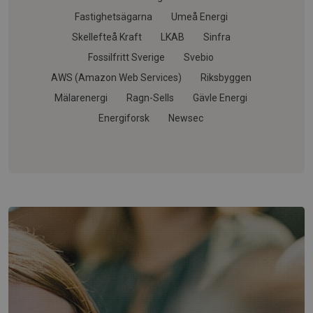
Fastighetsägarna
Umeå Energi
Skellefteå Kraft
LKAB
Sinfra
Fossilfritt Sverige
Svebio
AWS (Amazon Web Services)
Riksbyggen
Mälarenergi
Ragn-Sells
Gävle Energi
Energiforsk
Newsec