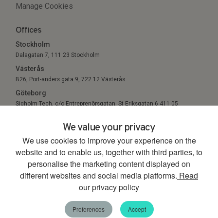
Manage Cookies
Offices
Stockholm
Dalagatan 7, 111 23 Stockholm
Västerås
B26, Port-anders gata 9, 722 12 Västerås
Göteborg
Sigholm Tech, c/o Entreprenörsgatan, St Eriksgatan 6 411 05
Göteborg
We value your privacy
We use cookies to improve your experience on the
© 2026. All Rights Reserved.
website and to enable us, together with third parties, to
personalise the marketing content displayed on
different websites and social media platforms.
Read
our privacy policy
00:00
00:45
Energistrategipodden
Tack för den här säsongen. Vi hörs i höst igen!
Preferences
Accept