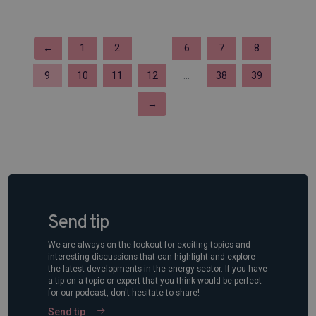
←
1
2
...
6
7
8
9
10
11
12
...
38
39
→
Send tip
We are always on the lookout for exciting topics and
interesting discussions that can highlight and explore
the latest developments in the energy sector. If you have
a tip on a topic or expert that you think would be perfect
for our podcast, don't hesitate to share!
Send tip