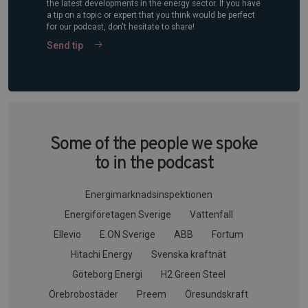
the latest developments in the energy sector. If you have
a tip on a topic or expert that you think would be perfect
for our podcast, don't hesitate to share!
Send tip
Some of the people we spoke
to in the podcast
Energimarknadsinspektionen
Energiföretagen Sverige
Vattenfall
Ellevio
E.ON Sverige
ABB
Fortum
Hitachi Energy
Svenska kraftnät
Göteborg Energi
H2 Green Steel
Örebrobostäder
Preem
Öresundskraft