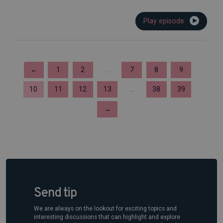
Play episode
←
1
2
...
7
8
9
10
11
12
13
...
38
39
→
Send tip
We are always on the lookout for exciting topics and
interesting discussions that can highlight and explore