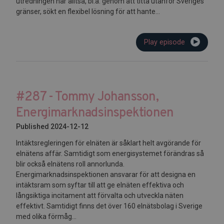
utredningen har alltså, bl.a. genom att titta utanför Sveriges
gränser, sökt en flexibel lösning för att hante...
Play episode
#287 - Tommy Johansson,
Energimarknadsinspektionen
Published 2024-12-12
Intäktsregleringen för elnäten är såklart helt avgörande för
elnätens affär. Samtidigt som energisystemet förändras så
blir också elnätens roll annorlunda.
Energimarknadsinspektionen ansvarar för att designa en
intäktsram som syftar till att ge elnäten effektiva och
långsiktiga incitament att förvalta och utveckla näten
effektivt. Samtidigt finns det över 160 elnätsbolag i Sverige
med olika förmåg...