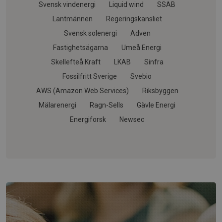
Svensk vindenergi
Liquid wind
SSAB
Lantmännen
Regeringskansliet
Svensk solenergi
Adven
Fastighetsägarna
Umeå Energi
Skellefteå Kraft
LKAB
Sinfra
Fossilfritt Sverige
Svebio
AWS (Amazon Web Services)
Riksbyggen
Mälarenergi
Ragn-Sells
Gävle Energi
Energiforsk
Newsec